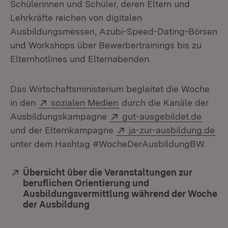
Schülerinnen und Schüler, deren Eltern und
Lehrkräfte reichen von digitalen
Ausbildungsmessen, Azubi-Speed-Dating-Börsen
und Workshops über Bewerbertrainings bis zu
Elternhotlines und Elternabenden.
Das Wirtschaftsministerium begleitet die Woche
Extern:
(Öffnet in neuem Fenster)
in den
sozialen Medien
durch die Kanäle der
Extern:
(Öffne
Ausbildungskampagne
gut-ausgebildet.de
Extern:
(Öf
und der Elternkampagne
ja-zur-ausbildung.de
unter dem Hashtag #WocheDerAusbildungBW.
Extern:
Übersicht über die Veranstaltungen zur
beruflichen Orientierung und
Ausbildungsvermittlung während der Woche
der Ausbildung
(Öffnet in neuem Fenster)