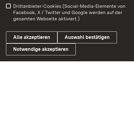
Benutzungshinweise
Netiquette
Drittanbieter-Cookies (Social-Media-Elemente von
Barrierefreiheit
Datenschutz
Facebook, X / Twitter und Google werden auf der
gesamten Webseite aktiviert.)
Cookies
Alle akzeptieren
Auswahl bestätigen
Notwendige akzeptieren
Link zum Landesportal