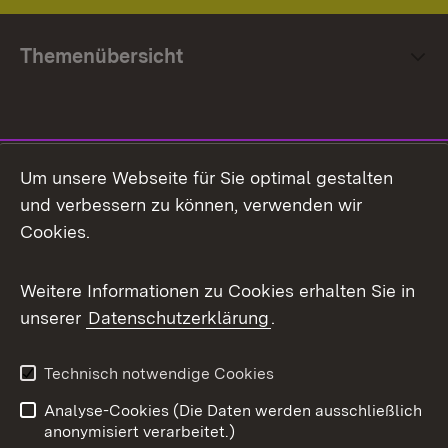
Themenübersicht
Social Media
Um unsere Webseite für Sie optimal gestalten
und verbessern zu können, verwenden wir
Facebook
Cookies.
Flickr
Weitere Informationen zu Cookies erhalten Sie in
X / Twitter
unserer
Datenschutzerklärung
.
Youtube
Technisch notwendige Cookies
Zum 
Analyse-Cookies (Die Daten werden ausschließlich
Impressum
Kontakt
anonymisiert verarbeitet.)