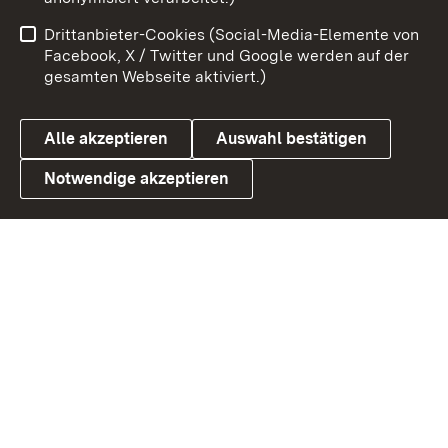
Benutzungshinweise
Netiquette
Drittanbieter-Cookies (Social-Media-Elemente von
Barrierefreiheit
Datenschutz
Facebook, X / Twitter und Google werden auf der
gesamten Webseite aktiviert.)
Cookies
Alle akzeptieren
Auswahl bestätigen
Notwendige akzeptieren
Link zum Landesportal