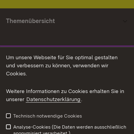
Themenübersicht
Social Media
Um unsere Webseite für Sie optimal gestalten
und verbessern zu können, verwenden wir
Facebook
Cookies.
Flickr
Weitere Informationen zu Cookies erhalten Sie in
X / Twitter
unserer
Datenschutzerklärung
.
Youtube
Technisch notwendige Cookies
Zum 
Analyse-Cookies (Die Daten werden ausschließlich
Impressum
Kontakt
anonymisiert verarbeitet.)