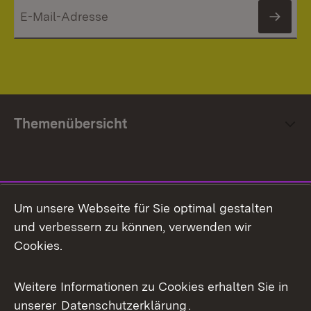
News
Themenübersicht
Social Media
Um unsere Webseite für Sie optimal gestalten
und verbessern zu können, verwenden wir
Facebook
Cookies.
Flickr
Weitere Informationen zu Cookies erhalten Sie in
X / Twitter
unserer
Datenschutzerklärung
.