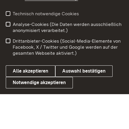
Youtube
Technisch notwendige Cookies
Zum 
Analyse-Cookies (Die Daten werden ausschließlich
Impressum
Kontakt
anonymisiert verarbeitet.)
Benutzungshinweise
Netiquette
Drittanbieter-Cookies (Social-Media-Elemente von
Barrierefreiheit
Datenschutz
Facebook, X / Twitter und Google werden auf der
gesamten Webseite aktiviert.)
Cookies
Alle akzeptieren
Auswahl bestätigen
Notwendige akzeptieren
Link zum Landesportal