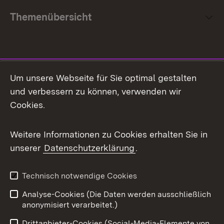
Themenübersicht
Social Media
Um unsere Webseite für Sie optimal gestalten
und verbessern zu können, verwenden wir
Facebook
Cookies.
Flickr
Weitere Informationen zu Cookies erhalten Sie in
X / Twitter
unserer
Datenschutzerklärung
.
Youtube
Technisch notwendige Cookies
Zum 
Analyse-Cookies (Die Daten werden ausschließlich
Impressum
Kontakt
anonymisiert verarbeitet.)
Benutzungshinweise
Netiquette
Drittanbieter-Cookies (Social-Media-Elemente von