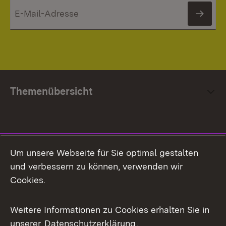
News
Themenübersicht
Social Media
Um unsere Webseite für Sie optimal gestalten
und verbessern zu können, verwenden wir
Facebook
Cookies.
Flickr
Weitere Informationen zu Cookies erhalten Sie in
X / Twitter
unserer
Datenschutzerklärung
.