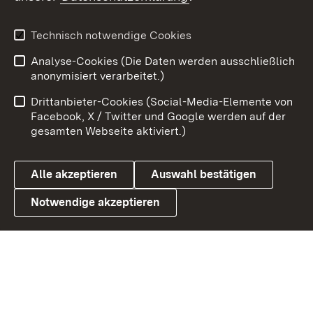
Youtube
Technisch notwendige Cookies
Zum 
Analyse-Cookies (Die Daten werden ausschließlich
Impressum
Kontakt
anonymisiert verarbeitet.)
Benutzungshinweise
Netiquette
Drittanbieter-Cookies (Social-Media-Elemente von
Barrierefreiheit
Datenschutz
Facebook, X / Twitter und Google werden auf der
gesamten Webseite aktiviert.)
Cookies
Alle akzeptieren
Auswahl bestätigen
Notwendige akzeptieren
Link zum Landesportal