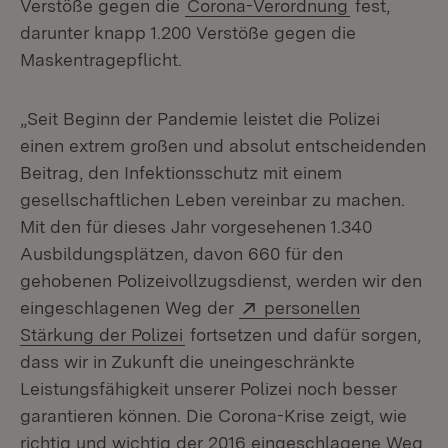
Verstöße gegen die
Corona-Verordnung
fest,
darunter knapp 1.200 Verstöße gegen die
Maskentragepflicht.
„Seit Beginn der Pandemie leistet die Polizei
einen extrem großen und absolut entscheidenden
Beitrag, den Infektionsschutz mit einem
gesellschaftlichen Leben vereinbar zu machen.
Mit den für dieses Jahr vorgesehenen 1.340
Ausbildungsplätzen, davon 660 für den
gehobenen Polizeivollzugsdienst, werden wir den
Extern:
eingeschlagenen Weg der
personellen
(Öffnet in neuem Fenster)
Stärkung der Polizei
fortsetzen und dafür sorgen,
dass wir in Zukunft die uneingeschränkte
Leistungsfähigkeit unserer Polizei noch besser
garantieren können. Die Corona-Krise zeigt, wie
richtig und wichtig der 2016 eingeschlagene Weg