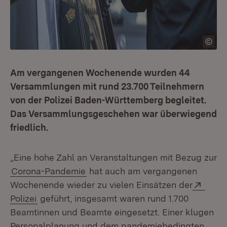
Am vergangenen Wochenende wurden 44
Versammlungen mit rund 23.700 Teilnehmern
von der Polizei Baden-Württemberg begleitet.
Das Versammlungsgeschehen war überwiegend
friedlich.
„Eine hohe Zahl an Veranstaltungen mit Bezug zur
Corona-Pandemie
hat auch am vergangenen
Exter
Wochenende wieder zu vielen Einsätzen der
(Öffnet in neuem Fenster)
Polizei
geführt, insgesamt waren rund 1.700
Beamtinnen und Beamte eingesetzt. Einer klugen
Personalplanung und dem pandemiebedingten