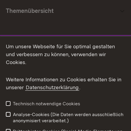
Themenübersicht
Social Media
Um unsere Webseite für Sie optimal gestalten
und verbessern zu können, verwenden wir
Facebook
Cookies.
Flickr
Weitere Informationen zu Cookies erhalten Sie in
X / Twitter
unserer
Datenschutzerklärung
.
Youtube
Technisch notwendige Cookies
Zum 
Analyse-Cookies (Die Daten werden ausschließlich
Impressum
Kontakt
anonymisiert verarbeitet.)
Benutzungshinweise
Netiquette