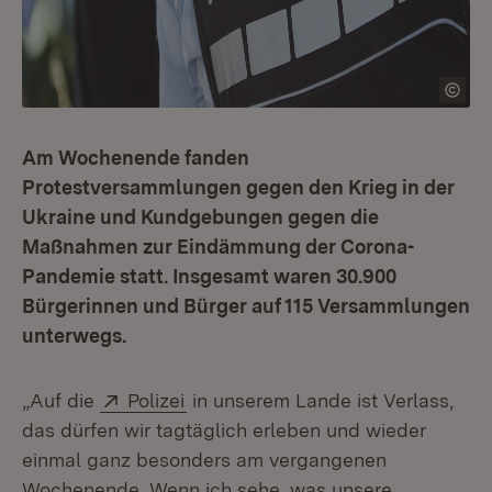
Am Wochenende fanden
Protestversammlungen gegen den Krieg in der
Ukraine und Kundgebungen gegen die
Maßnahmen zur Eindämmung der Corona-
Pandemie statt. Insgesamt waren 30.900
Bürgerinnen und Bürger auf 115 Versammlungen
unterwegs.
Extern:
(Öffnet in neuem Fenster)
„Auf die
Polizei
in unserem Lande ist Verlass,
das dürfen wir tagtäglich erleben und wieder
einmal ganz besonders am vergangenen
Wochenende. Wenn ich sehe, was unsere