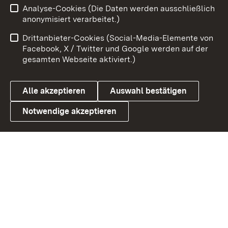
Analyse-Cookies (Die Daten werden ausschließlich
Impressum
Kontakt
anonymisiert verarbeitet.)
Benutzungshinweise
Netiquette
Drittanbieter-Cookies (Social-Media-Elemente von
Barrierefreiheit
Datenschutz
Facebook, X / Twitter und Google werden auf der
gesamten Webseite aktiviert.)
Cookies
Alle akzeptieren
Auswahl bestätigen
Notwendige akzeptieren
Link zum Landesportal