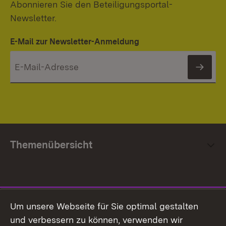
Abonnieren Sie den Beteiligungsportal-
Newsletter.
E-Mail zur Newsletter-Anmeldung
News
Themenübersicht
Social Media
Um unsere Webseite für Sie optimal gestalten
und verbessern zu können, verwenden wir
Facebook