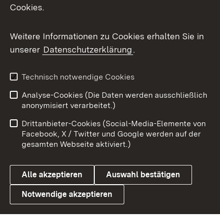
Cookies.
Flickr
Weitere Informationen zu Cookies erhalten Sie in
X / Twitter
unserer
Datenschutzerklärung
.
Youtube
Technisch notwendige Cookies
Zum 
Analyse-Cookies (Die Daten werden ausschließlich
Impressum
Kontakt
anonymisiert verarbeitet.)
Benutzungshinweise
Netiquette
Drittanbieter-Cookies (Social-Media-Elemente von
Barrierefreiheit
Datenschutz
Facebook, X / Twitter und Google werden auf der
gesamten Webseite aktiviert.)
Cookies
Alle akzeptieren
Auswahl bestätigen
Notwendige akzeptieren
Link zum Landesportal