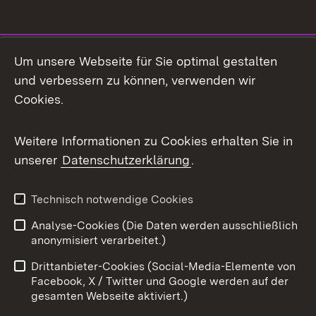
Social Media
Um unsere Webseite für Sie optimal gestalten
und verbessern zu können, verwenden wir
Facebook
Cookies.
Flickr
Weitere Informationen zu Cookies erhalten Sie in
X / Twitter
unserer
Datenschutzerklärung
.
Youtube
Technisch notwendige Cookies
Zum 
Analyse-Cookies (Die Daten werden ausschließlich
Impressum
Kontakt
anonymisiert verarbeitet.)
Benutzungshinweise
Netiquette
Drittanbieter-Cookies (Social-Media-Elemente von
Barrierefreiheit
Datenschutz
Facebook, X / Twitter und Google werden auf der
gesamten Webseite aktiviert.)
Cookies