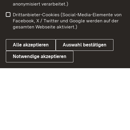
anonymisiert verarbeitet.)
Benutzungshinweise
Netiquette
Drittanbieter-Cookies (Social-Media-Elemente von
Barrierefreiheit
Datenschutz
Facebook, X / Twitter und Google werden auf der
gesamten Webseite aktiviert.)
Cookies
Alle akzeptieren
Auswahl bestätigen
Notwendige akzeptieren
Link zum Landesportal