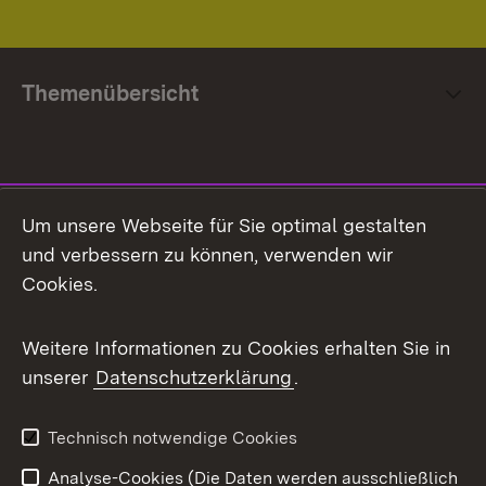
Themenübersicht
Social Media
Um unsere Webseite für Sie optimal gestalten
und verbessern zu können, verwenden wir
Facebook
Cookies.
Flickr
Weitere Informationen zu Cookies erhalten Sie in
X / Twitter
unserer
Datenschutzerklärung
.
Youtube
Technisch notwendige Cookies
Zum 
Analyse-Cookies (Die Daten werden ausschließlich
Impressum
Kontakt