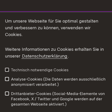
Social Media
Um unsere Webseite für Sie optimal gestalten
und verbessern zu können, verwenden wir
Facebook
Cookies.
Flickr
Weitere Informationen zu Cookies erhalten Sie in
X / Twitter
unserer
Datenschutzerklärung
.
Youtube
Technisch notwendige Cookies
Zum 
Analyse-Cookies (Die Daten werden ausschließlich
Impressum
Kontakt
anonymisiert verarbeitet.)
Benutzungshinweise
Netiquette
Drittanbieter-Cookies (Social-Media-Elemente von
Barrierefreiheit
Datenschutz
Facebook, X / Twitter und Google werden auf der
gesamten Webseite aktiviert.)
Cookies