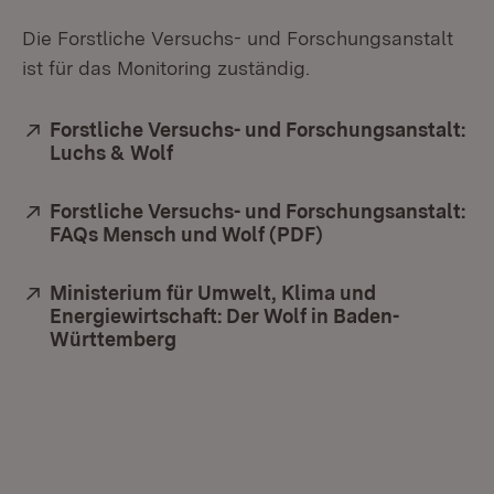
Die Forstliche Versuchs- und Forschungsanstalt
ist für das Monitoring zuständig.
Extern:
Forstliche Versuchs- und Forschungsanstalt:
Luchs & Wolf
(Öffnet in neuem Fenster)
Extern:
Forstliche Versuchs- und Forschungsanstalt:
FAQs Mensch und Wolf (PDF)
(Öffnet in neuem 
Extern:
Ministerium für Umwelt, Klima und
Energiewirtschaft: Der Wolf in Baden-
Württemberg
(Öffnet in neuem Fenster)