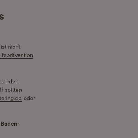
s
ist nicht
fspräven­tion
über den
f sollten
toring.de
oder
n Baden-