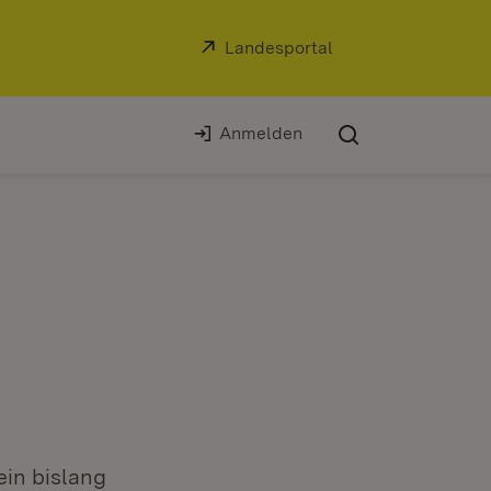
Extern:
Landesportal
(Öffnet in neuem Fe
Anmelden
ein bislang