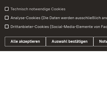
Volksantrag
Beteiligungsprozesse
Technisch notwendige Cookies
Volksabstim
Analyse-Cookies (Die Daten werden ausschließlich ano
Drittanbieter-Cookies (Social-Media-Elemente von Fac
Link zum Landesportal
Alle akzeptieren
Auswahl bestätigen
Not