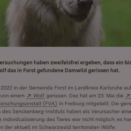
ersuchungen haben zweifelsfrei ergeben, dass ein bi
lf das in Forst gefundene Damwild gerissen hat.
 2022 in der Gemeinde Forst im Landkreis Karlsruhe au
Extern:
(Öffnet in neuem Fenster)
 von einem
Wolf
gerissen. Das hat am 23. Mai die
(Öffnet in neuem Fenster)
Forschungsanstalt (FVA)
in Freiburg mitgeteilt. Die gen
des Senckenberg-Instituts haben als Verursacher ein
ne Individualisierung des Tieres war nicht möglich; es ha
n der aktuell im Schwarzwald territorialen Wölfe.