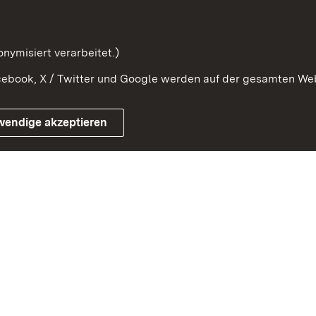
Beteiligung erforschen
mung
nymisiert verarbeitet.)
ebook, X / Twitter und Google werden auf der gesamten Webs
Impressum
Kontakt
Benutzungshinweise
Netiqu
wendige akzeptieren