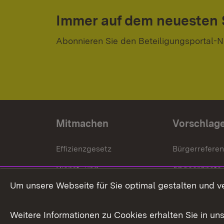
Immer auf dem neuesten
Abonnieren Sie den Beteiligungsportal-N
Mitmachen
Vorschlag
Effizienzgesetz
Bürgerrefere
Dienst- und
Abgeordnete
Versorgungsbezüge
Um unsere Webseite für Sie optimal gestalten und v
Bürgerbeauft
Kommunale Verfahren
Petition
Weitere Informationen zu Cookies erhalten Sie in un
Weitere