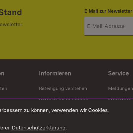
 Stand
E-Mail zur Newslett
ewsletter.
en
Informieren
Service
nten
Beteiligung verstehen
Meldungen
Beteiligung anwenden
Mediathek
erbessern zu können, verwenden wir Cookies.
ragte
Beteiligung stärken
Publikatio
Beteiligung erleben
Glossar
serer
Datenschutzerklärung
.