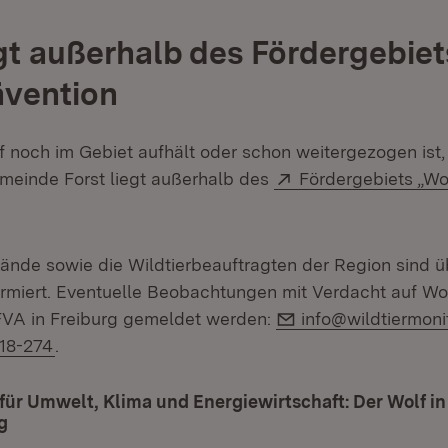
egt außerhalb des Fördergebiet
ävention
 noch im Gebiet aufhält oder schon weitergezogen ist, 
Extern:
meinde Forst liegt außerhalb des
Fördergebiets „Wol
Öffnet in neuem Fenster)
bände sowie die Wildtierbeauftragten der Region sind 
ormiert. Eventuelle Beobachtungen mit Verdacht auf Wol
E-Mail:
VA in Freiburg gemeldet werden:
info@wildtiermoni
18-274
.
für Umwelt, Klima und Energiewirtschaft: Der Wolf i
g
(Öffnet in neuem Fenster)