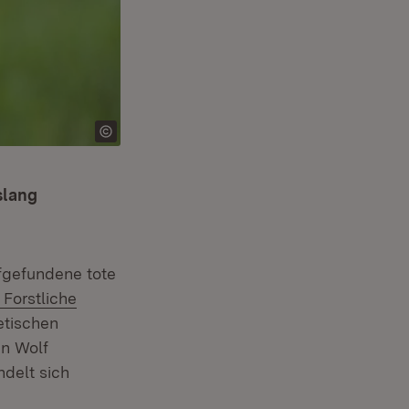
slang
f­gefundene tote
Extern:
Forstliche
etischen
en Wolf
ndelt sich