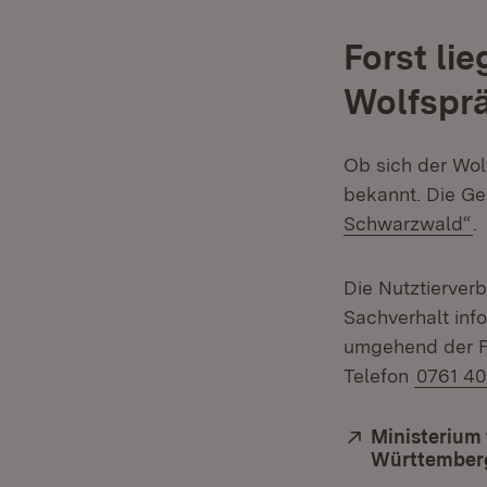
Forst li
Wolfspr
Ob sich der Wolf
bekannt. Die Ge
(
Schwarzwald“
.
Die Nutztierver
Sachverhalt inf
umgehend der F
Telefon
0761 40
Extern:
Ministerium 
Württember