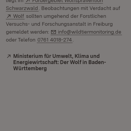
liegt im
Fördergebiet Wolfsprävention
(Öffnet in neuem Fenster)
Schwarzwald
. Beobachtungen mit Verdacht auf
Extern:
(Öffnet in neuem Fenster)
Wolf
sollten umgehend der Forstlichen
Versuchs- und Forschungsanstalt in Freiburg
E-Mail:
gemeldet werden:
info@wildtiermonitoring.de
oder Telefon
0761 4018-274
.
Extern:
Ministerium für Umwelt, Klima und
Energiewirtschaft: Der Wolf in Baden-
Württemberg
(Öffnet in neuem Fenster)