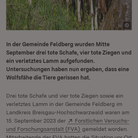
In der Gemeinde Feldberg wurden Mitte
September drei tote Schafe, vier tote Ziegen und
ein verletztes Lamm aufgefunden.
Untersuchungen haben nun ergeben, dass eine
Wolfsfähe die Tiere gerissen hat.
Drei tote Schafe und vier tote Ziegen sowie ein
verletztes Lamm in der Gemeinde Feldberg im
Landkreis Breisgau-Hochschwarzwald waren am
Extern:
15. September 2023 der
Forstlichen Versuchs-
(Öffnet in neuem Fenst
und Forschungsanstalt (FVA)
gemeldet worden.
Mitarbeitende der FVA hatten die Situation vor Ort