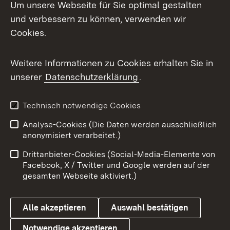
Um unsere Webseite für Sie optimal gestalten
und verbessern zu können, verwenden wir
Facebook
Cookies.
Flickr
Weitere Informationen zu Cookies erhalten Sie in
X / Twitter
unserer
Datenschutzerklärung
.
Youtube
Technisch notwendige Cookies
Zum 
Analyse-Cookies (Die Daten werden ausschließlich
Impressum
Kontakt
anonymisiert verarbeitet.)
Benutzungshinweise
Netiquette
Drittanbieter-Cookies (Social-Media-Elemente von
Barrierefreiheit
Datenschutz
Facebook, X / Twitter und Google werden auf der
gesamten Webseite aktiviert.)
Cookies
Alle akzeptieren
Auswahl bestätigen
Notwendige akzeptieren