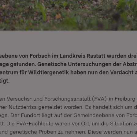
­ebene von Forbach im Landkreis Rastatt wurden drei
Ziege gefunden. Genetische Untersuchungen der Abst
ntrum für Wildtiergenetik haben nun den Verdacht a
igt.
(Öffnet in 
hen Versuchs- und Forschungsanstalt (FVA)
in Freiburg
her Nutztierriss gemeldet worden. Es handelt sich um d
iege. Der Fundort liegt auf der Gemeinde­ebene von For
tt. Die FVA-Fachleute waren vor Ort, um die Situation z
und genetische Proben zu nehmen. Diese werden nun 