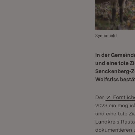
Symbolbild
In der Gemeinde
und eine tote 
Senckenberg-Ze
Wolfsriss bestät
Extern:
Der
Forstlic
2023 ein möglic
und eine tote Z
Landkreis Rasta
dokumentieren 