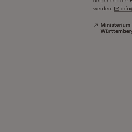
umgehend der Fo
E-Ma
werden:
info
Extern:
Ministerium 
Württember