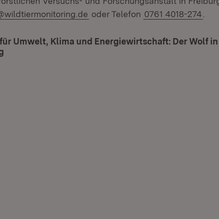
rstlichen Versuchs- und Forschungsanstalt in Freibu
il:
@wildtiermonitoring.de
oder Telefon
0761 4018-274
.
für Umwelt, Klima und Energiewirtschaft: Der Wolf i
g
(Öffnet in neuem Fenster)