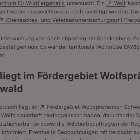
(Öffnet in neuem Fenster)
Extern:
(Öffn
trum für Wildtiergenetik
untersucht. Ein
Wolf
kann
zeit weder ausgeschlossen noch bestätigt werden. Die 
Extern:
Chemisches- und Veterinäruntersuchungsamt Freibu
 Untersuchung von Abstrichproben am Senckenberg-Ze
 bestätigen nun: Es war der territoriale Wolfsrüde GW85
at.
liegt im Fördergebiet Wolfspr
wald
Extern:
orbach liegt im
Fördergebiet Wolfsprävention Schw
ei Wölfe dauerhaft niedergelassen haben, darunter der 
ztierverbände sowie die Wildtierbeauftragten der Reg
 informiert. Eventuelle Beobachtungen mit Verdacht auf