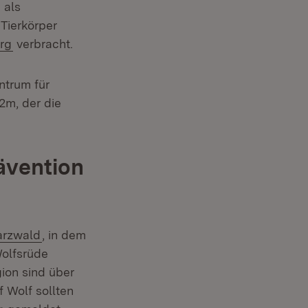
et in neuem Fenster)
 als
Tierkörper
(Öffnet in neuem Fenster)
rg
verbracht.
ntrum für
2m, der die
ävention
(Öffnet in neuem Fenster)
arzwald
, in dem
Wolfsrüde
ion sind über
 Wolf sollten