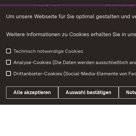
Dienst- und
Abgeordnete
Versorgungsbezüge
Um unsere Webseite für Sie optimal gestalten und v
Bürgerbeauft
Kommunale Verfahren
Petition
Weitere Informationen zu Cookies erhalten Sie in un
Weitere
Volksantrag
Beteiligungsprozesse
Technisch notwendige Cookies
Volksabstim
Analyse-Cookies (Die Daten werden ausschließlich ano
Drittanbieter-Cookies (Social-Media-Elemente von Fac
Link zum Landesportal
Alle akzeptieren
Auswahl bestätigen
Not