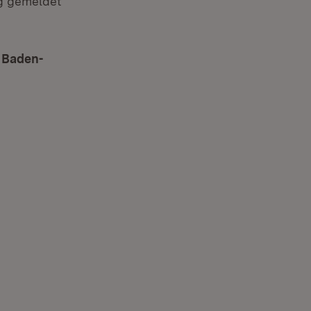
rg gemeldet
n Baden-