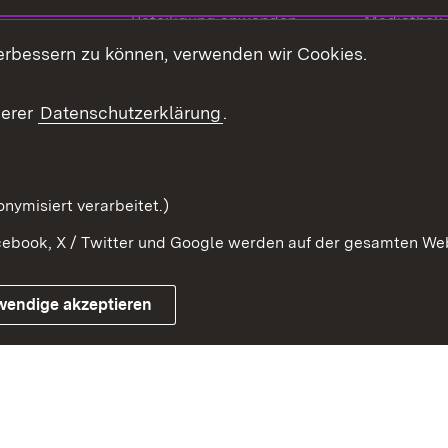
Beteiligung anwenden
Mediathek
erbessern zu können, verwenden wir Cookies.
ragte
Beteiligung stärken
Publikatio
Beteiligung erleben
Glossar
serer
Datenschutzerklärung
.
Beteiligung erforschen
mung
nymisiert verarbeitet.)
ebook, X / Twitter und Google werden auf der gesamten Webs
Impressum
Kontakt
Benutzungshinweise
Netiqu
wendige akzeptieren