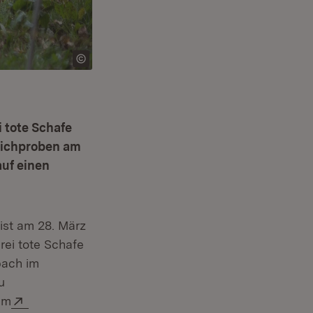
 tote Schafe
richproben am
uf einen
neuem Fenster)
 ist am 28. März
rei tote Schafe
bach im
u
Extern:
am