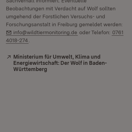
Sachverhalt informiert. Eventuelle
Beobachtungen mit Verdacht auf Wolf sollten
umgehend der Forstlichen Versuchs- und
Forschungsanstalt in Freiburg gemeldet werden:
E-Mail:
info@wildtiermonitoring.de
oder Telefon:
0761
4018-274
.
Extern:
Ministerium für Umwelt, Klima und
Energiewirtschaft: Der Wolf in Baden-
Württemberg
(Öffnet in neuem Fenster)