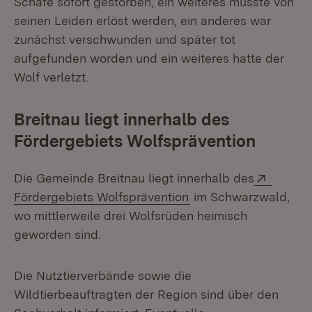
Schafe sofort gestorben, ein weiteres musste von
seinen Leiden erlöst werden, ein anderes war
zunächst verschwunden und später tot
aufgefunden worden und ein weiteres hatte der
Wolf verletzt.
Breitnau liegt innerhalb des
Fördergebiets Wolfsprävention
Extern:
Die Gemeinde Breitnau liegt innerhalb des
(Öffnet in neuem Fens
Fördergebiets Wolfsprävention
im Schwarzwald,
wo mittlerweile drei Wolfsrüden heimisch
geworden sind.
Die Nutztierverbände sowie die
Wildtierbeauftragten der Region sind über den