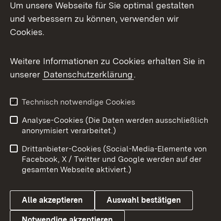
Um unsere Webseite für Sie optimal gestalten
und verbessern zu können, verwenden wir
Facebook
Cookies.
Flickr
Weitere Informationen zu Cookies erhalten Sie in
X / Twitter
unserer
Datenschutzerklärung
.
Youtube
Technisch notwendige Cookies
Zum 
Analyse-Cookies (Die Daten werden ausschließlich
Impressum
Kontakt
anonymisiert verarbeitet.)
Benutzungshinweise
Netiquette
Drittanbieter-Cookies (Social-Media-Elemente von
Barrierefreiheit
Datenschutz
Facebook, X / Twitter und Google werden auf der
gesamten Webseite aktiviert.)
Cookies
Alle akzeptieren
Auswahl bestätigen
Notwendige akzeptieren