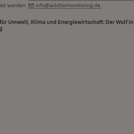
E-Mail:
det werden:
info@wildtiermonitoring.de
.
für Umwelt, Klima und Energiewirtschaft: Der Wolf i
g
(Öffnet in neuem Fenster)