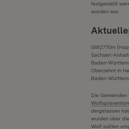
festgestellt we
worden war.
Aktuelle
GW2770m (Haplo
Sachsen-Anhalt 
Baden-Württembe
Oberzehnt in Hes
Baden-Württembe
Die Gemeinden 
Wolfspräventio
dergelassen hab
wurden über die
Wolf soll­ten u