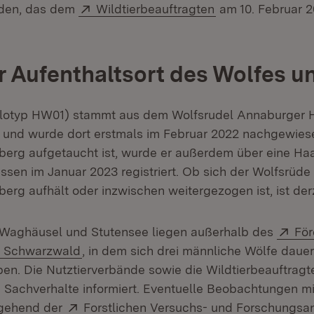
Extern:
(Öffnet in neuem
rden, das dem
Wildtierbeauftragten
am 10. Februar 
r Aufenthaltsort des Wolfes u
typ HW01) stammt aus dem Wolfsrudel Annaburger H
und wurde dort erstmals im Februar 2022 nachgewiesen
rg aufgetaucht ist, wurde er außerdem über eine Haa
sen im Januar 2023 registriert. Ob sich der Wolfs­rüde 
rg aufhält oder inzwischen weitergezogen ist, ist derz
Ext
Waghäusel und Stutensee liegen außerhalb des
För
(Öffnet in neuem Fenster)
n Schwarzwald
, in dem sich drei männliche Wölfe dauer
en. Die Nutztierverbände sowie die Wildtierbeauftragt
 Sachverhalte informiert. Eventuelle Beobachtungen mi
Extern:
mgehend der
Forstlichen Versuchs- und Forschungsan