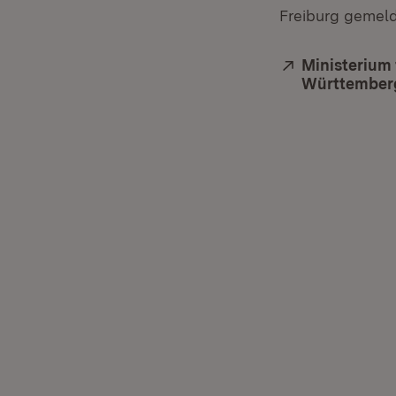
Freiburg gemel
Extern:
Ministerium 
Württember