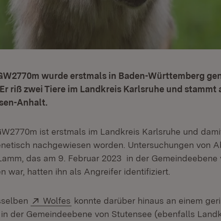
 GW2770m wurde erstmals in Baden-Württemberg gen
Er riß zwei Tiere im Landkreis Karlsruhe und stammt
sen-Anhalt.
W2770m ist erstmals im Landkreis Karlsruhe und dami
netisch nachgewiesen worden. Untersuchungen von Ab
 Lamm, das am 9. Februar 2023 in der Gemeindeebene
war, hatten ihn als Angreifer identifiziert.
Extern:
(Öffnet in neuem Fenster)
sselben
Wolfes
konnte darüber hinaus an einem ger
 in der Gemeindeebene von Stutensee (ebenfalls Landk