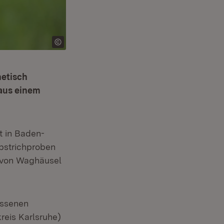
etisch
 aus einem
t in Baden-
­strichproben
 von Waghäusel
issenen
reis Karlsruhe)