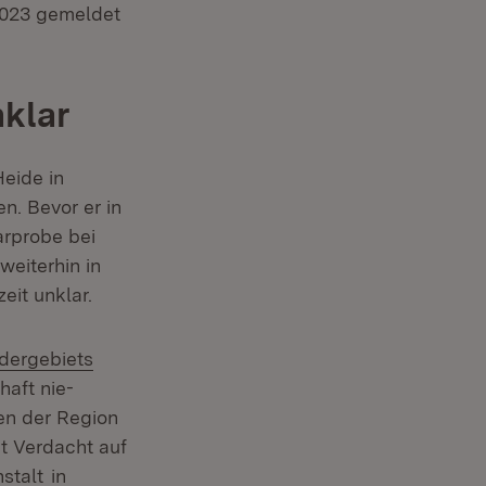
 Fenster)
2023 gemeldet
nklar
eide in
. Bevor er in
r­probe bei
weiterhin in
eit unklar.
ern:
dergebiets
haft nie­
en der Region
t Verdacht auf
(Öffnet in neuem Fenster)
stalt
in