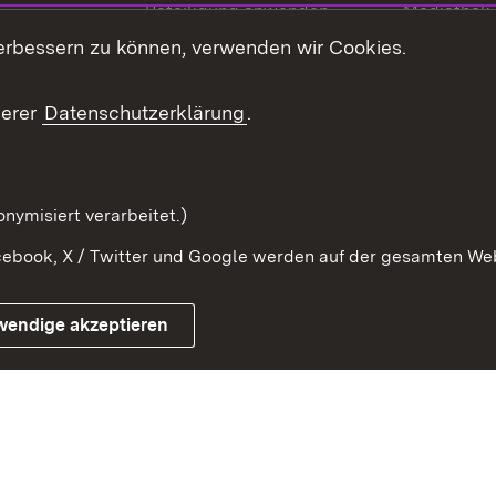
Beteiligung anwenden
Mediathek
erbessern zu können, verwenden wir Cookies.
ragte
Beteiligung stärken
Publikatio
Beteiligung erleben
Glossar
serer
Datenschutzerklärung
.
Beteiligung erforschen
mung
nymisiert verarbeitet.)
ebook, X / Twitter und Google werden auf der gesamten Webs
Impressum
Kontakt
Benutzungshinweise
Netiqu
wendige akzeptieren