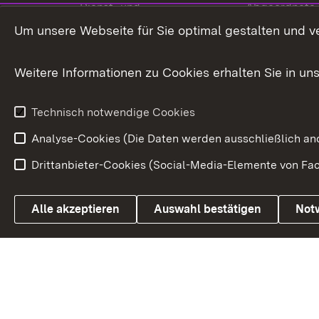
Dienst- und
Abgeordnete
Versorgungsbezüge
Um unsere Webseite für Sie optimal gestalten und v
Bürgerbeauft
Kommunale Verfahren
Petition
Weitere Informationen zu Cookies erhalten Sie in un
Weitere
Volksantrag
Beteiligungsprozesse
Technisch notwendige Cookies
Volksabstim
Analyse-Cookies (Die Daten werden ausschließlich ano
Drittanbieter-Cookies (Social-Media-Elemente von Fac
Link zum Landesportal
Alle akzeptieren
Auswahl bestätigen
Not