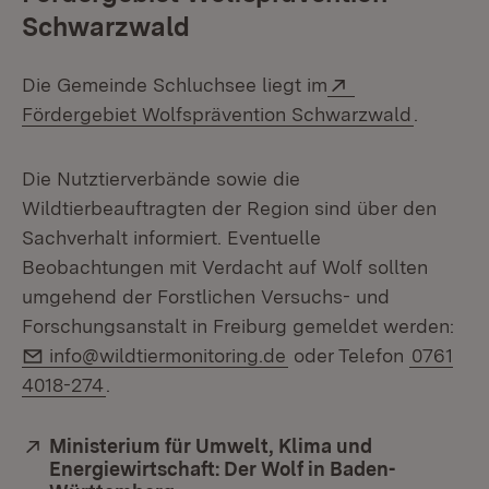
Schwarzwald
Extern:
Die Gemeinde Schluchsee liegt im
(Öffnet 
Fördergebiet Wolfsprävention Schwarzwald
.
Die Nutztierverbände sowie die
Wildtierbeauftragten der Region sind über den
Sachverhalt informiert. Eventuelle
Beobachtungen mit Verdacht auf Wolf sollten
umgehend der Forstlichen Versuchs- und
Forschungsanstalt in Freiburg gemeldet werden:
E-Mail:
info@wildtiermonitoring.de
oder Telefon
0761
4018-274
.
Extern:
Ministerium für Umwelt, Klima und
Energiewirtschaft: Der Wolf in Baden-