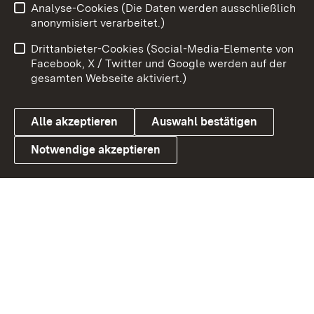
Analyse-Cookies (Die Daten werden ausschließlich
Impressum
Kontakt
anonymisiert verarbeitet.)
Benutzungshinweise
Netiquette
Drittanbieter-Cookies (Social-Media-Elemente von
Barrierefreiheit
Datenschutz
Facebook, X / Twitter und Google werden auf der
gesamten Webseite aktiviert.)
Cookies
Alle akzeptieren
Auswahl bestätigen
Notwendige akzeptieren
Link zum Landesportal