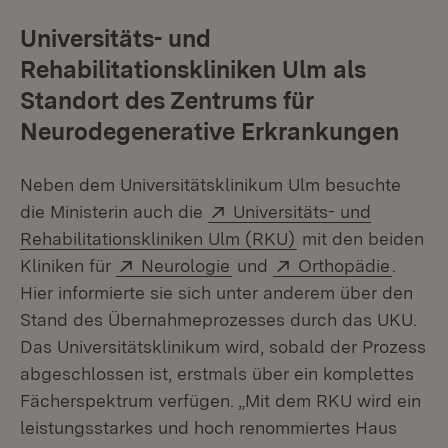
Universitäts- und
Rehabilitationskliniken Ulm als
Standort des Zentrums für
Neurodegenerative Erkrankungen
Neben dem Universitätsklinikum Ulm besuchte
Extern:
die Ministerin auch die
Universitäts- und
(Öffnet in neuem F
Rehabilitationskliniken Ulm (RKU)
mit den beiden
Extern:
(Öffnet in neuem Fenster)
Extern:
(Öffne
Kliniken für
Neurologie
und
Orthopädie
.
Hier informierte sie sich unter anderem über den
Stand des Übernahmeprozesses durch das UKU.
Das Universitätsklinikum wird, sobald der Prozess
abgeschlossen ist, erstmals über ein komplettes
Fächerspektrum verfügen. „Mit dem RKU wird ein
leistungsstarkes und hoch renommiertes Haus