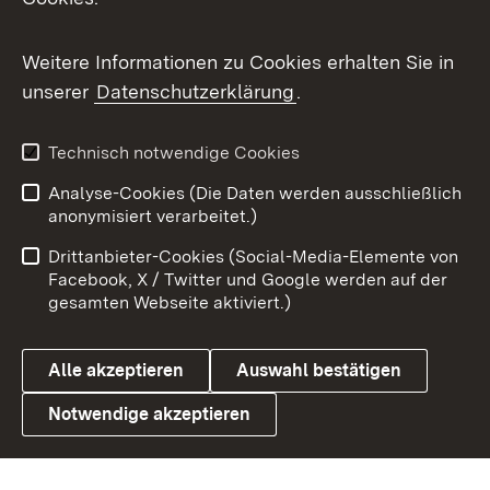
Flickr
Weitere Informationen zu Cookies erhalten Sie in
X / Twitter
unserer
Datenschutzerklärung
.
Youtube
Technisch notwendige Cookies
Zum 
Analyse-Cookies (Die Daten werden ausschließlich
Impressum
Kontakt
anonymisiert verarbeitet.)
Benutzungshinweise
Netiquette
Drittanbieter-Cookies (Social-Media-Elemente von
Barrierefreiheit
Datenschutz
Facebook, X / Twitter und Google werden auf der
gesamten Webseite aktiviert.)
Cookies
Alle akzeptieren
Auswahl bestätigen
Notwendige akzeptieren
Link zum Landesportal