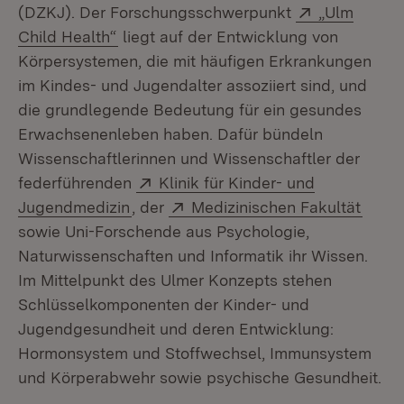
Extern:
(DZKJ). Der Forschungsschwerpunkt
„Ulm
(Öffnet in neuem Fenster)
Child Health“
liegt auf der Entwicklung von
Körpersystemen, die mit häufigen Erkrankungen
im Kindes-​ und Jugendalter assoziiert sind, und
die grundlegende Bedeutung für ein gesundes
Erwachsenenleben haben. Dafür bündeln
Wissenschaftlerinnen und Wissenschaftler der
Extern:
federführenden
Klinik für Kinder-​ und
(Öffnet in neuem Fenster)
Extern:
(Öffn
Jugendmedizin
, der
Medizinischen Fakultät
sowie Uni-​Forschende aus Psychologie,
Naturwissenschaften und Informatik ihr Wissen.
Im Mittelpunkt des Ulmer Konzepts stehen
Schlüsselkomponenten der Kinder-​ und
Jugendgesundheit und deren Entwicklung:
Hormonsystem und Stoffwechsel, Immunsystem
und Körperabwehr sowie psychische Gesundheit.