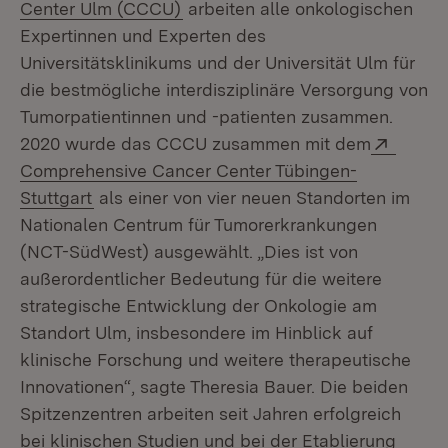
(Öffnet in neuem Fenster)
Center Ulm (CCCU)
arbeiten alle onkologischen
Expertinnen und Experten des
Universitätsklinikums und der Universität Ulm für
die bestmögliche interdisziplinäre Versorgung von
Tumorpatientinnen und -patienten zusammen.
Extern
2020 wurde das CCCU zusammen mit dem
Comprehensive Cancer Center Tübingen-
(Öffnet in neuem Fenster)
Stuttgart
als einer von vier neuen Standorten im
Nationalen Centrum für Tumorerkrankungen
(NCT-SüdWest) ausgewählt. „Dies ist von
außerordentlicher Bedeutung für die weitere
strategische Entwicklung der Onkologie am
Standort Ulm, insbesondere im Hinblick auf
klinische Forschung und weitere therapeutische
Innovationen“, sagte Theresia Bauer. Die beiden
Spitzenzentren arbeiten seit Jahren erfolgreich
bei klinischen Studien und bei der Etablierung