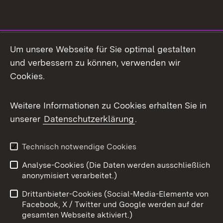
Social Media
Um unsere Webseite für Sie optimal gestalten
und verbessern zu können, verwenden wir
Facebook
Cookies.
Flickr
Weitere Informationen zu Cookies erhalten Sie in
X / Twitter
unserer
Datenschutzerklärung
.
Youtube
Technisch notwendige Cookies
Zum 
Analyse-Cookies (Die Daten werden ausschließlich
Impressum
Kontakt
anonymisiert verarbeitet.)
Benutzungshinweise
Netiquette
Drittanbieter-Cookies (Social-Media-Elemente von
Barrierefreiheit
Datenschutz
Facebook, X / Twitter und Google werden auf der
gesamten Webseite aktiviert.)
Cookies