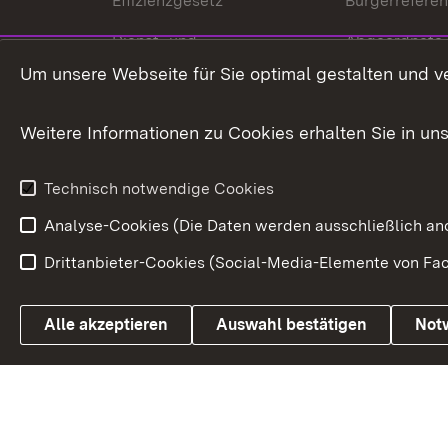
Effizienzgesetz
Bürgerrefere
Dienst- und
Abgeordnete
Versorgungsbezüge
Um unsere Webseite für Sie optimal gestalten und v
Bürgerbeauft
Kommunale Verfahren
Petition
Weitere Informationen zu Cookies erhalten Sie in un
Weitere
Volksantrag
Beteiligungsprozesse
Technisch notwendige Cookies
Volksabstim
Analyse-Cookies (Die Daten werden ausschließlich ano
Drittanbieter-Cookies (Social-Media-Elemente von Fac
Link zum Landesportal
Alle akzeptieren
Auswahl bestätigen
Not