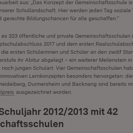
auarbeit aus: „Das Konzept der Gemeinschaftsschule ist
nserer Schullandschaft. Hier werden jeden Tag soziale
gerechte Bildungschancen für alle geschaffen.“
bt es 323 öffentliche und private Gemeinschaftsschulen
ptschulabschluss 2017 und dem ersten Realschulabsch
die ersten Schülerinnen und Schüler an den zwölf Sta
stufe ihr Abitur abgelegt – ein weiterer Meilenstein in
 noch jungen Schulart. Vier Gemeinschaftsschulen hab
n innovativen Lernkonzepten besonders hervorgetan: die
Heidelberg, Durmersheim und Backnang sind bereits m
(Öffnet in neuem Fenster)
lpreis
ausgezeichnet worden.
 Schuljahr 2012/2013 mit 42
chaftsschulen