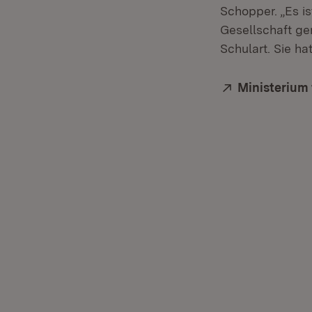
Schopper. „Es i
Gesellschaft ge
Schulart. Sie ha
Extern:
Ministerium 