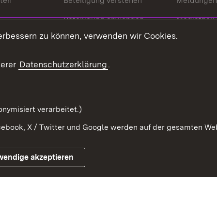
nten
Beteiligung verstehen
Meldungen
Beteiligung anwenden
Mediathek
erbessern zu können, verwenden wir Cookies.
ragte
Beteiligung stärken
Publikatio
Beteiligung erleben
Glossar
serer
Datenschutzerklärung
.
Beteiligung erforschen
mung
nymisiert verarbeitet.)
ebook, X / Twitter und Google werden auf der gesamten Webs
Impressum
Kontakt
Benutzungshinweise
Netiqu
wendige akzeptieren