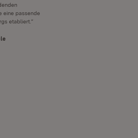
ndenden
le eine passende
gs etabliert.“
ule
(Öffnet in neuem Fenster)