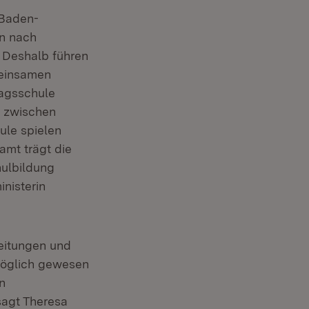
 Baden-
en nach
. Deshalb führen
meinsamen
tagsschule
 zwischen
ule spielen
amt trägt die
hulbildung
nisterin
eitungen und
 möglich gewesen
n
sagt Theresa