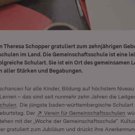
in Theresa Schopper gratuliert zum zehnjährigen Geb
chulen im Land. Die Gemeinschaftsschule ist eine le
olgreiche Schulart. Sie ist ein Ort des gemeinsamen L
 aller Stärken und Begabungen.
schancen für alle Kinder, Bildung auf höchstem Niveau
Lernen – das sind seit nunmehr zehn Jahren die Leitg
(Öffnet in neuem Fenster)
chulen
. Die jüngste baden-württembergische Schulart f
Extern:
(Öf
eburtstag. Der
Verein für Gemeinschaftsschulen
wür
tehen mit der „Woche der Gemeinschaftsschule“. Kultus
r gratuliert zum Jubiläum und drückt ihre Anerkennung