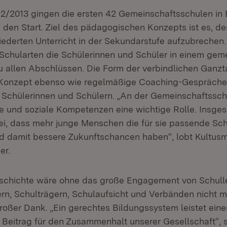
12/2013 gingen die ersten 42 Gemeinschaftsschulen in
den Start. Ziel des pädagogischen Konzepts ist es, d
iederten Unterricht in der Sekundarstufe aufzubrechen
r Schularten die Schülerinnen und Schüler in einem ge
 allen Abschlüssen. Die Form der verbindlichen Ganz
 Konzept ebenso wie regelmäßige Coaching-Gespräche
 Schülerinnen und Schülern. „An der Gemeinschaftssch
e und soziale Kompetenzen eine wichtige Rolle. Insges
ei, dass mehr junge Menschen die für sie passende Sc
damit bessere Zukunftschancen haben“, lobt Kultusmi
er.
eschichte wäre ohne das große Engagement von Schull
tern, Schulträgern, Schulaufsicht und Verbänden nicht
 großer Dank. „Ein gerechtes Bildungssystem leistet eine
Beitrag für den Zusammenhalt unserer Gesellschaft“, 