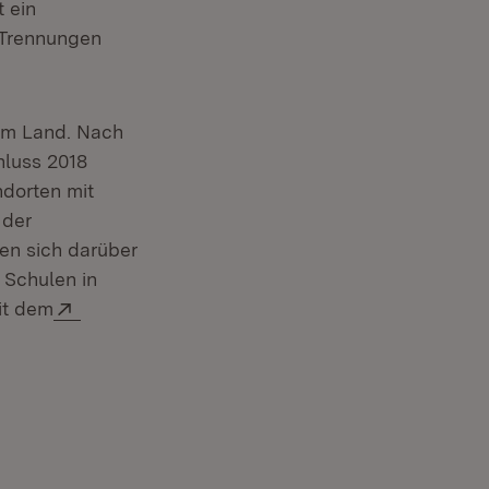
 ein
 Trennungen
 im Land. Nach
luss 2018
ndorten mit
 der
en sich darüber
 Schulen in
Extern:
it dem