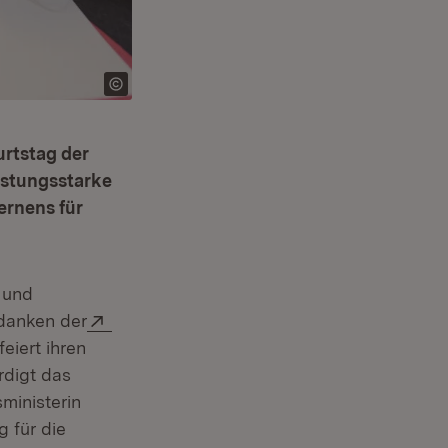
urtstag der
istungsstarke
ernens für
 und
Extern:
edanken der
eiert ihren
fnet in neuem Fenster)
digt das
ministerin
 für die