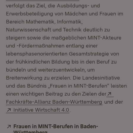
verfolgt das Ziel, die Ausbildungs- und
Erwerbsbeteiligung von Mädchen und Frauen im
Bereich Mathematik, Informatik,
Naturwissenschaft und Technik deutlich zu
steigern sowie die maßgeblichen MINT-Akteure
und -Fördermaßnahmen entlang einer
lebensphasenorientierten Gesamtstrategie von
der frühkindlichen Bildung bis in den Beruf zu
bündeln und weiterzuentwickeln, um
Breitenwirkung zu erzielen. Die Landesinitiative
und das Bündnis „Frauen in MINT-Berufen“ leisten
Extern:
einen wichtigen Beitrag zu den Zielen der
(Öffnet in n
Fachkräfte-Allianz Baden-Württemberg
und der
Extern:
(Öffnet in neuem Fenster)
Initiative Wirtschaft 4.0
.
Extern:
Frauen in MINT-Berufen in Baden-
Württemberg
(Öffnet in neuem Fenster)