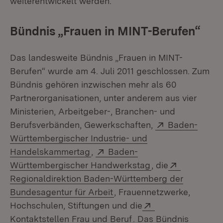
weiterentwickelt werden.
Bündnis „Frauen in MINT-Berufen“
Das landesweite Bündnis „Frauen in MINT-
Berufen“ wurde am 4. Juli 2011 geschlossen. Zum
Bündnis gehören inzwischen mehr als 60
Partnerorganisationen, unter anderem aus vier
Ministerien, Arbeitgeber-, Branchen- und
Extern:
Berufsverbänden, Gewerkschaften,
Baden-
Württembergischer Industrie- und
(Öffnet in neuem Fenster)
Extern:
Handelskammertag
,
Baden-
(Öffnet in neuem 
Extern:
Württembergischer Handwerkstag
, die
Regionaldirektion Baden-Württemberg der
(Öffnet in neuem Fenster)
Bundesagentur für Arbeit
, Frauennetzwerke,
Extern:
Hochschulen, Stiftungen und die
(Öffnet in neuem Fens
Kontaktstellen Frau und Beruf
. Das Bündnis