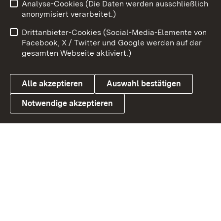
Analyse-Cookies (Die Daten werden ausschließlich
Impressum
Kontakt
anonymisiert verarbeitet.)
Benutzungshinweise
Netiquette
Drittanbieter-Cookies (Social-Media-Elemente von
Barrierefreiheit
Datenschutz
Facebook, X / Twitter und Google werden auf der
gesamten Webseite aktiviert.)
Cookies
Alle akzeptieren
Auswahl bestätigen
Notwendige akzeptieren
Link zum Landesportal