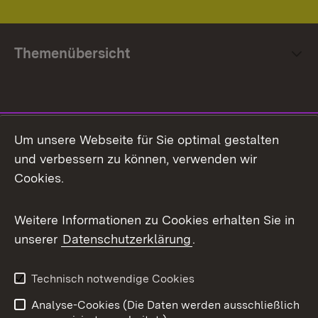
Themenübersicht
Social Media
Um unsere Webseite für Sie optimal gestalten
und verbessern zu können, verwenden wir
Facebook
Cookies.
Flickr
Weitere Informationen zu Cookies erhalten Sie in
X / Twitter
unserer
Datenschutzerklärung
.
Youtube
Technisch notwendige Cookies
Zum 
Analyse-Cookies (Die Daten werden ausschließlich
Impressum
Kontakt