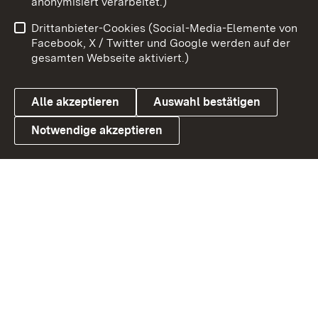
anonymisiert verarbeitet.)
Benutzungshinweise
Netiquette
Drittanbieter-Cookies (Social-Media-Elemente von
Barrierefreiheit
Datenschutz
Facebook, X / Twitter und Google werden auf der
gesamten Webseite aktiviert.)
Cookies
Alle akzeptieren
Auswahl bestätigen
Notwendige akzeptieren
Link zum Landesportal