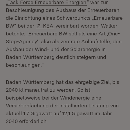
(Öffnet in neuem 
„Task Force Erneuerbare Energien
“ war zur
Beschleunigung des Ausbaus der Erneuerbaren
die Einrichtung eines Schwerpunkts „Erneuerbare
Extern:
(Öffnet in neuem Fenster)
BW“ bei der
KEA
vereinbart worden. Walker
betonte: „Erneuerbare BW soll als eine Art ‚One-
Stop-Agency‘, also als zentrale Anlaufstelle, den
Ausbau der Wind- und der Solarenergie in
Baden-Württemberg deutlich steigern und
beschleunigen.“
Baden-Württemberg hat das ehrgeizige Ziel, bis
2040 klimaneutral zu werden. So ist
beispielsweise bei der Windenergie eine
Versiebenfachung der installierten Leistung von
aktuell 1,7 Gigawatt auf 12,1 Gigawatt im Jahr
2040 erforderlich.