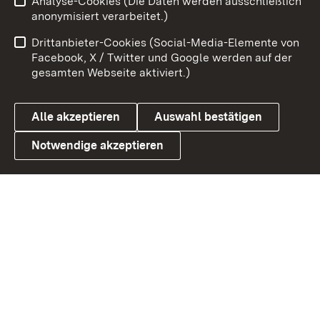
Analyse-Cookies (Die Daten werden ausschließlich
Impressum
Kontakt
anonymisiert verarbeitet.)
Benutzungshinweise
Netiquette
Drittanbieter-Cookies (Social-Media-Elemente von
Barrierefreiheit
Datenschutz
Facebook, X / Twitter und Google werden auf der
gesamten Webseite aktiviert.)
Cookies
Alle akzeptieren
Auswahl bestätigen
Notwendige akzeptieren
Link zum Landesportal