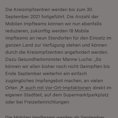
Die Kreisimpfzentren werden bis zum 30.
September 2021 fortgeführt. Die Anzahl der
Mobilen Impfteams können wir nun ebenfalls
reduzieren, zukünftig werden 18 Mobile
Impfteams an neun Standorten für den Einsatz im
ganzen Land zur Verfügung stehen und können
durch die Kreisimpfzentren angefordert werden.
Dazu Gesundheitsminister Manne Lucha: „So
können wir allen bisher noch nicht Geimpften bis
Ende September weiterhin ein einfach
zugängliches Impfangebot machen, an vielen
Extern:
(Öffnet in n
Orten
auch mit Vor-Ort-Impfaktionen
direkt im
eigenen Stadtteil, auf dem Supermarktparkplatz
oder bei Freizeiteinrichtungen.
Die Mobilen Impfteams werden ab September