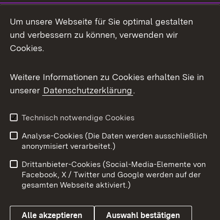
Social Media
Um unsere Webseite für Sie optimal gestalten
und verbessern zu können, verwenden wir
Facebook
Cookies.
Flickr
Weitere Informationen zu Cookies erhalten Sie in
X / Twitter
unserer
Datenschutzerklärung
.
Youtube
Technisch notwendige Cookies
Zum 
Analyse-Cookies (Die Daten werden ausschließlich
Impressum
Kontakt
anonymisiert verarbeitet.)
Benutzungshinweise
Netiquette
Drittanbieter-Cookies (Social-Media-Elemente von
Barrierefreiheit
Datenschutz
Facebook, X / Twitter und Google werden auf der
gesamten Webseite aktiviert.)
Cookies
Alle akzeptieren
Auswahl bestätigen