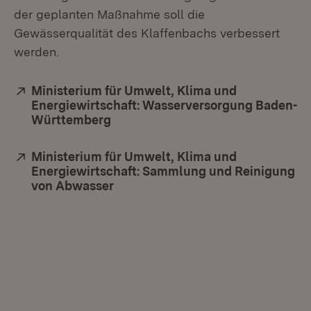
der geplanten Maßnahme soll die
Gewässerqualität des Klaffenbachs verbessert
werden.
Extern:
Ministerium für Umwelt, Klima und
Energiewirtschaft: Wasserversorgung Baden-
Württemberg
(Öffnet in neuem Fenster)
Extern:
Ministerium für Umwelt, Klima und
Energiewirtschaft: Sammlung und Reinigung
von Abwasser
(Öffnet in neuem Fenster)