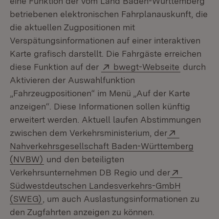
eine Funktion der vom Land Baden-Württemberg
betriebenen elektronischen Fahrplanauskunft, die
die aktuellen Zugpositionen mit
Verspätungsinformationen auf einer interaktiven
Karte grafisch darstellt. Die Fahrgäste erreichen
Extern:
(Öffnet i
diese Funktion auf der
bwegt-Webseite
durch
Aktivieren der Auswahlfunktion
„Fahrzeugpositionen“ im Menü „Auf der Karte
anzeigen“. Diese Informationen sollen künftig
erweitert werden. Aktuell laufen Abstimmungen
Extern:
zwischen dem Verkehrsministerium, der
Nahverkehrsgesellschaft Baden-Württemberg
(Öffnet in neuem Fenster)
(NVBW)
und den beteiligten
Extern:
Verkehrsunternehmen DB Regio und der
Südwestdeutschen Landesverkehrs-GmbH
(Öffnet in neuem Fenster)
(SWEG)
, um auch Auslastungsinformationen zu
den Zugfahrten anzeigen zu können.