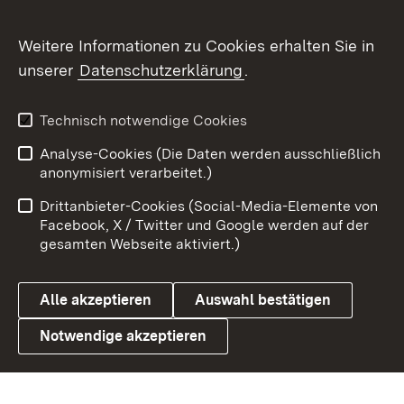
Flickr
Weitere Informationen zu Cookies erhalten Sie in
X / Twitter
unserer
Datenschutzerklärung
.
Youtube
Technisch notwendige Cookies
Zum 
Analyse-Cookies (Die Daten werden ausschließlich
Impressum
Kontakt
anonymisiert verarbeitet.)
Benutzungshinweise
Netiquette
Drittanbieter-Cookies (Social-Media-Elemente von
Barrierefreiheit
Datenschutz
Facebook, X / Twitter und Google werden auf der
gesamten Webseite aktiviert.)
Cookies
Alle akzeptieren
Auswahl bestätigen
Notwendige akzeptieren
Link zum Landesportal