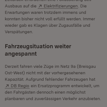
Extern:
(Öffnet in neu
Ausbaus auf die
Elektrifizierungen
. Die
Erwartungen waren trotzdem immens und
konnten bisher nicht voll erfüllt werden. Immer
wieder gab es Klagen über Zugausfälle und
Verspätungen.
Fahrzeugsituation weiter
angespannt
Derzeit fahren viele Züge im Netz 9a (Breisgau
Ost-West) nicht mit der vorhergesehenen
Kapazität. Aufgrund fehlender Fahrzeugen hat
Extern:
(Öffnet in neuem Fenster)
DB Regio
ein Ersatzprogramm entwickelt, um
den Fahrgästen dennoch einen möglichst
planbaren und zuverlässigen Verkehr anzubieten.