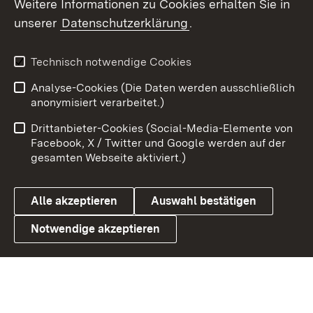
Weitere Informationen zu Cookies erhalten Sie in
X / Twitter
unserer
Datenschutzerklärung
.
Youtube
Technisch notwendige Cookies
Zum 
Analyse-Cookies (Die Daten werden ausschließlich
Impressum
Kontakt
anonymisiert verarbeitet.)
Benutzungshinweise
Netiquette
Drittanbieter-Cookies (Social-Media-Elemente von
Barrierefreiheit
Datenschutz
Facebook, X / Twitter und Google werden auf der
gesamten Webseite aktiviert.)
Cookies
Alle akzeptieren
Auswahl bestätigen
Notwendige akzeptieren
Link zum Landesportal