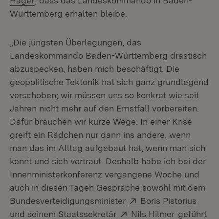
Hagel
, dass das Landeskommando in Baden-
Württemberg erhalten bleibe.
„Die jüngsten Überlegungen, das
Landeskommando Baden-Württemberg drastisch
abzuspecken, haben mich beschäftigt. Die
geopolitische Tektonik hat sich ganz grundlegend
verschoben; wir müssen uns so konkret wie seit
Jahren nicht mehr auf den Ernstfall vorbereiten.
Dafür brauchen wir kurze Wege. In einer Krise
greift ein Rädchen nur dann ins andere, wenn
man das im Alltag aufgebaut hat, wenn man sich
kennt und sich vertraut. Deshalb habe ich bei der
Innenministerkonferenz vergangene Woche und
auch in diesen Tagen Gespräche sowohl mit dem
Extern:
(Öffn
Bundesverteidigungsminister
Boris Pistorius
Extern:
(Öffnet in
und seinem Staatssekretär
Nils Hilmer
geführt