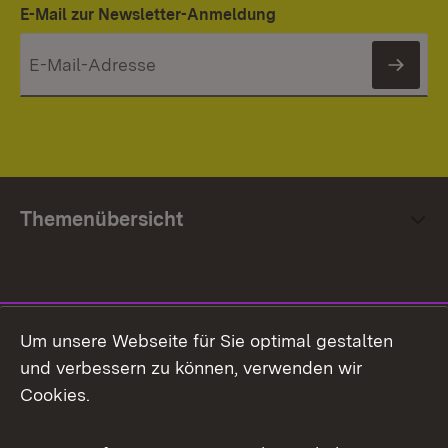
E-Mail zur Newsletter-Anmeldung
News
Themenübersicht
Social Media
Um unsere Webseite für Sie optimal gestalten
und verbessern zu können, verwenden wir
Facebook
Cookies.
Flickr