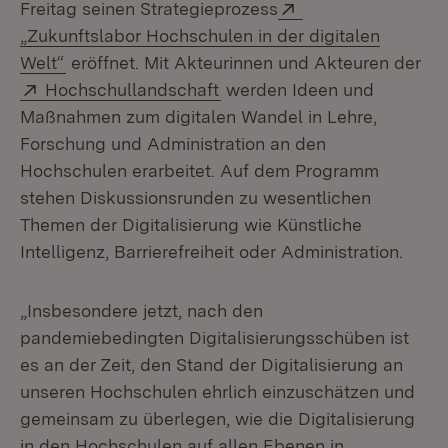
Extern:
Freitag seinen Strategieprozess
„Zukunftslabor Hochschulen in der digitalen
(Öffnet in neuem Fenster)
Welt“
eröffnet. Mit Akteurinnen und Akteuren der
Extern:
(Öffnet in neuem Fenster)
Hochschullandschaft
werden Ideen und
Maßnahmen zum digitalen Wandel in Lehre,
Forschung und Administration an den
Hochschulen erarbeitet. Auf dem Programm
stehen Diskussionsrunden zu wesentlichen
Themen der Digitalisierung wie Künstliche
Intelligenz, Barrierefreiheit oder Administration.
„Insbesondere jetzt, nach den
pandemiebedingten Digitalisierungsschüben ist
es an der Zeit, den Stand der Digitalisierung an
unseren Hochschulen ehrlich einzuschätzen und
gemeinsam zu überlegen, wie die Digitalisierung
in den Hochschulen auf allen Ebenen in