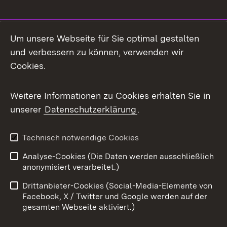
Social Media
Um unsere Webseite für Sie optimal gestalten
und verbessern zu können, verwenden wir
Facebook
Cookies.
Flickr
Weitere Informationen zu Cookies erhalten Sie in
X / Twitter
unserer
Datenschutzerklärung
.
Youtube
Technisch notwendige Cookies
Zum 
Analyse-Cookies (Die Daten werden ausschließlich
Impressum
Kontakt
anonymisiert verarbeitet.)
Benutzungshinweise
Netiquette
Drittanbieter-Cookies (Social-Media-Elemente von
Barrierefreiheit
Datenschutz
Facebook, X / Twitter und Google werden auf der
gesamten Webseite aktiviert.)
Cookies