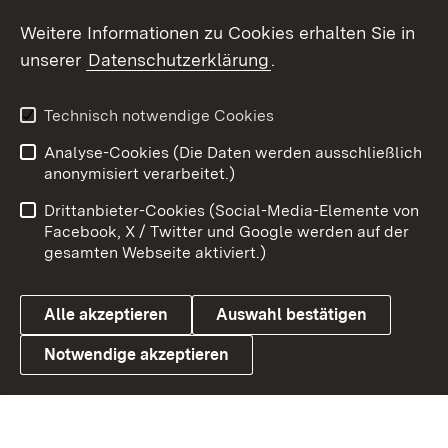
Weitere Informationen zu Cookies erhalten Sie in
X / Twitter
unserer
Datenschutzerklärung
.
Youtube
Technisch notwendige Cookies
Zum 
Analyse-Cookies (Die Daten werden ausschließlich
Impressum
Kontakt
anonymisiert verarbeitet.)
Benutzungshinweise
Netiquette
Drittanbieter-Cookies (Social-Media-Elemente von
Barrierefreiheit
Datenschutz
Facebook, X / Twitter und Google werden auf der
gesamten Webseite aktiviert.)
Cookies
Alle akzeptieren
Auswahl bestätigen
Notwendige akzeptieren
Link zum Landesportal