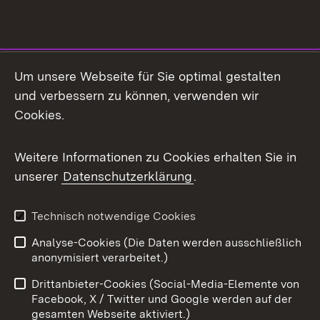
Social Media
Um unsere Webseite für Sie optimal gestalten
und verbessern zu können, verwenden wir
Facebook
Cookies.
Flickr
Weitere Informationen zu Cookies erhalten Sie in
X / Twitter
unserer
Datenschutzerklärung
.
Youtube
Technisch notwendige Cookies
Zum 
Analyse-Cookies (Die Daten werden ausschließlich
Impressum
Kontakt
anonymisiert verarbeitet.)
Benutzungshinweise
Netiquette
Drittanbieter-Cookies (Social-Media-Elemente von
Barrierefreiheit
Datenschutz
Facebook, X / Twitter und Google werden auf der
gesamten Webseite aktiviert.)
Cookies