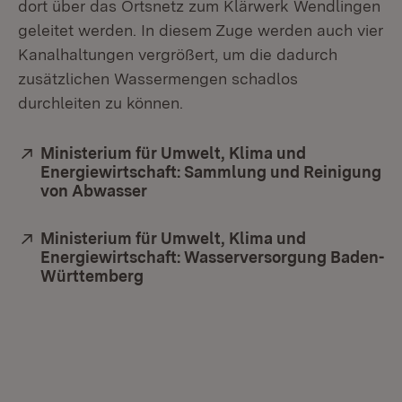
dort über das Ortsnetz zum Klärwerk Wendlingen
geleitet wer­den. In diesem Zuge werden auch vier
Kanalhaltungen vergrößert, um die dadurch
zusätzlichen Wassermengen schadlos
durchleiten zu können.
Extern:
Ministerium für Umwelt, Klima und
Energiewirtschaft: Sammlung und Reinigung
von Abwasser
(Öffnet in neuem Fenster)
Extern:
Ministerium für Umwelt, Klima und
Energiewirtschaft: Wasserversorgung Baden-
Württemberg
(Öffnet in neuem Fenster)