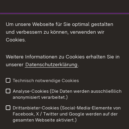
Social Media
Um unsere Webseite für Sie optimal gestalten
und verbessern zu können, verwenden wir
Facebook
Cookies.
Flickr
Weitere Informationen zu Cookies erhalten Sie in
X / Twitter
unserer
Datenschutzerklärung
.
Youtube
Technisch notwendige Cookies
Zum 
Analyse-Cookies (Die Daten werden ausschließlich
Impressum
Kontakt
anonymisiert verarbeitet.)
Benutzungshinweise
Netiquette
Drittanbieter-Cookies (Social-Media-Elemente von
Barrierefreiheit
Datenschutz
Facebook, X / Twitter und Google werden auf der
gesamten Webseite aktiviert.)
Cookies