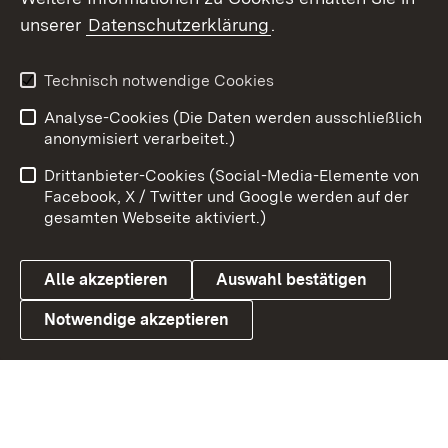
unserer
Datenschutzerklärung
.
Youtube
Technisch notwendige Cookies
Zum 
Analyse-Cookies (Die Daten werden ausschließlich
Impressum
Kontakt
anonymisiert verarbeitet.)
Benutzungshinweise
Netiquette
Drittanbieter-Cookies (Social-Media-Elemente von
Barrierefreiheit
Datenschutz
Facebook, X / Twitter und Google werden auf der
gesamten Webseite aktiviert.)
Cookies
Alle akzeptieren
Auswahl bestätigen
Notwendige akzeptieren
Link zum Landesportal