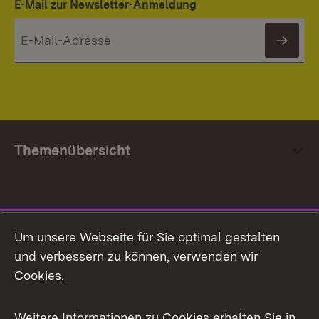
E-Mail zur Newsletter-Anmeldung
News
Themenübersicht
Social Media
Um unsere Webseite für Sie optimal gestalten
und verbessern zu können, verwenden wir
Facebook
Cookies.
Flickr
Weitere Informationen zu Cookies erhalten Sie in
X / Twitter