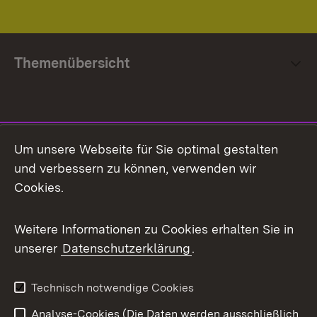
Themenübersicht
Social Media
Um unsere Webseite für Sie optimal gestalten
und verbessern zu können, verwenden wir
Facebook
Cookies.
Flickr
Weitere Informationen zu Cookies erhalten Sie in
X / Twitter
unserer
Datenschutzerklärung
.
Youtube
Technisch notwendige Cookies
Zum 
Analyse-Cookies (Die Daten werden ausschließlich