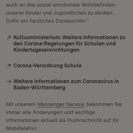
auch an das sozial-emotionale Wohlbefinden
unserer Kinder und Jugendlichen zu denken.
Dafür ein herzliches Dankeschön.“
Extern:
Kultusministerium: Weitere Informationen zu
den Corona-Regelungen für Schulen und
Kindertageseinrichtungen
(Öffnet in neuem Fen
Extern:
Corona-Verordnung Schule
(Öffnet in neuem Fe
Weitere Informationen zum Coronavirus in
Baden-Württemberg
Mit unserem
Messenger-Service
bekommen Sie
immer alle Änderungen und wichtige
Informationen aktuell als Pushnachricht auf Ihr
Mobiltelefon.