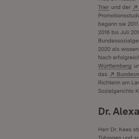
(Öffnet in 
Trier
und der
Promotionsstudi
begann sie 2011 
2016 bis Juli 20
Bundessozialger
2020 als wissen
Nach erfolgrei
(Ö
Württemberg
un
Extern:
das
Bundesmi
Richterin am Lan
Sozialgerichts K
Dr. Alex
Herr Dr. Kees s
Tübingen und sc