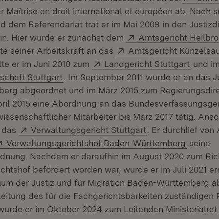
t in neuem Fenster)
r Maîtrise en droit international et européen ab. Nach 
nd dem Referendariat trat er im Mai 2009 in den Justiz
Extern:
in. Hier wurde er zunächst dem
Amtsgericht Heilbr
Extern:
te seiner Arbeitskraft an das
Amtsgericht Künzelsa
Extern:
(Öffnet
te er im Juni 2010 zum
Landgericht Stuttgart
und im
(Öffnet in neuem Fenster)
schaft Stuttgart
. Im September 2011 wurde er an das J
erg abgeordnet und im März 2015 zum Regierungsdirek
pril 2015 eine Abordnung an das Bundesverfassungsger
wissenschaftlicher Mitarbeiter bis März 2017 tätig. Ans
Extern:
(Öffnet in neuem 
n das
Verwaltungsgericht Stuttgart
. Er durchlief von 
Extern:
(Öffnet 
Verwaltungsgerichtshof Baden-Württemberg
seine
dnung. Nachdem er daraufhin im August 2020 zum Ric
chtshof befördert worden war, wurde er im Juli 2021 er
rium der Justiz und für Migration Baden-Württemberg 
Leitung des für die Fachgerichtsbarkeiten zuständigen 
 wurde er im Oktober 2024 zum Leitenden Ministerialrat