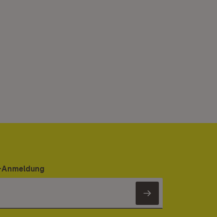
er-Anmeldung
Newsletter 