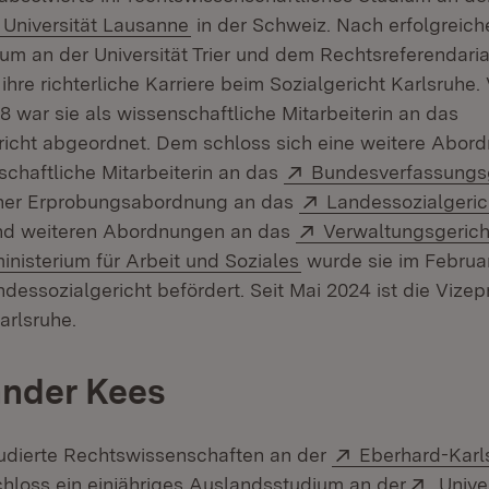
neuem Fenster)
Extern:
(Öffnet in neuem Fenster)
Universität Lausanne
in der Schweiz. Nach erfolgreic
um an der Universität Trier und dem Rechtsreferendari
ihre richterliche Karriere beim Sozialgericht Karlsruhe
18 war sie als wissenschaftliche Mitarbeiterin an das
icht abgeordnet. Dem schloss sich eine weitere Abordn
Extern:
schaftliche Mitarbeiterin an das
Bundesverfassungs
Extern:
cher Erprobungsabordnung an das
Landessozialgeri
ffnet in neuem Fenster)
Extern:
d weiteren Abordnungen an das
Verwaltungsgerich
(Öffnet in neuem Fen
nisterium für Arbeit und Soziales
wurde sie im Februa
dessozialgericht befördert. Seit Mai 2024 ist die Vizep
arlsruhe.
ander Kees
Extern:
tudierte Rechtswissenschaften an der
Eberhard-Karls
Extern
hloss ein einjähriges Auslandsstudium an der
Univer