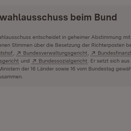
rwahlausschuss beim Bund
ahlausschuss entscheidet in geheimer Abstimmung mit
nen Stimmen über die Besetzung der Richterposten b
(Öffnet in neuem Fenster)
Extern:
(Öffnet in neuem 
Extern:
tshof
,
Bundesverwaltungsgericht
,
Bundesfinanz
(Öffnet in neuem Fenster)
Extern:
(Öffnet in neuem 
sgericht
und
Bundessozialgericht
. Er setzt sich au
Ministern der 16 Länder sowie 16 vom Bundestag gewäh
zusammen.