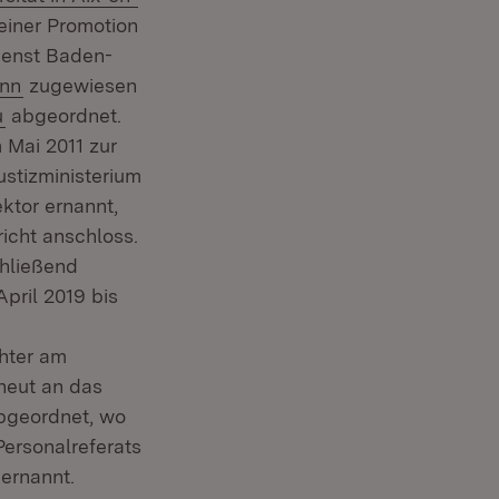
seiner Promotion
dienst Baden-
(Öffnet in neuem Fenster)
onn
zugewiesen
(Öffnet in neuem Fenster)
u
abgeordnet.
 in neuem Fenster)
 Mai 2011 zur
ustizministerium
tor ernannt,
icht anschloss.
chließend
Fenster)
April 2019 bis
in neuem Fenster)
hter am
neut an das
abgeordnet, wo
Personalreferats
 ernannt.