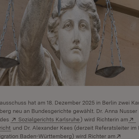
ausschuss hat am 18. Dezember 2025 in Berlin zwei Ka
rg neu an Bundesgerichte gewählt. Dr. Anna Nusser (
Extern:
(Öffnet in neuem Fenst
E
 des
Sozialgerichts Karlsruhe
) wird Richterin am
(Öffnet in neuem Fenster)
icht
und Dr. Alexander Kees (derzeit Referatsleiter im 
Extern
Migration Baden-Württemberg) wird Richter am