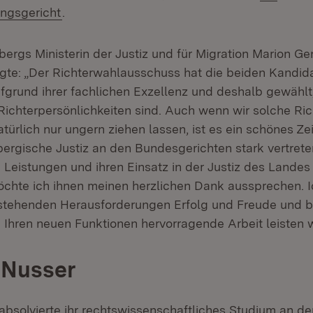
(Öffnet in neuem Fenster)
ngsgericht
.
rgs Ministerin der Justiz und für Migration Marion Gen
gte: „Der Richterwahlausschuss hat die beiden Kandi
grund ihrer fachlichen Exzellenz und deshalb gewählt,
ichterpersönlichkeiten sind. Auch wenn wir solche Ric
türlich nur ungern ziehen lassen, ist es ein schönes Ze
rgische Justiz an den Bundesgerichten stark vertreten 
Leistungen und ihren Einsatz in der Justiz des Lande
chte ich ihnen meinen herzlichen Dank aussprechen. 
nstehenden Herausforderungen Erfolg und Freude und b
n Ihren neuen Funktionen hervorragende Arbeit leisten 
 Nusser
 absolvierte ihr rechtswissenschaftliches Studium an d