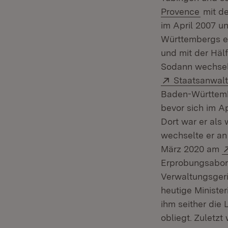
(Öffne
Provence
mit de
im April 2007 u
Württembergs e
und mit der Hälf
Sodann wechsel
Extern:
Staatsanwalt
Baden-Württemb
bevor sich im A
Dort war er als 
wechselte er a
März 2020 am
Erprobungsabor
Verwaltungsgeri
heutige Ministe
ihm seither die 
obliegt. Zuletzt