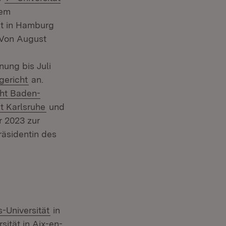
hem
at in Hamburg
. Von August
ung bis Juli
(Öffnet in neuem Fenster)
gericht
an.
cht Baden-
(Öffnet in neuem Fenster)
t Karlsruhe
und
ster)
r 2023 zur
räsidentin des
(Öffnet in neuem Fenster)
-Universität
in
:
sität in Aix-en-