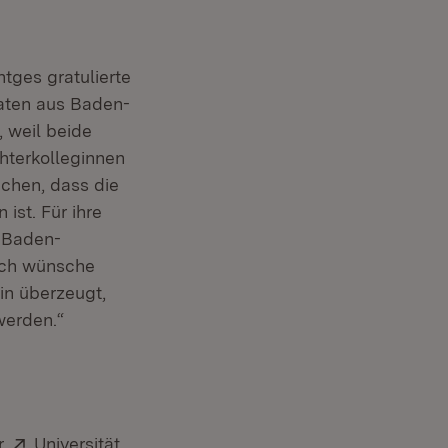
tges gratulierte
daten aus Baden-
 weil beide
hterkolleginnen
ichen, dass die
ist. Für ihre
s Baden-
Ich wünsche
in überzeugt,
werden.“
Extern:
er
Universität