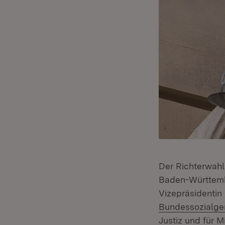
Der Richterwahl
Baden-Württembe
Vizepräsidentin
Bundessozialger
Justiz und für 