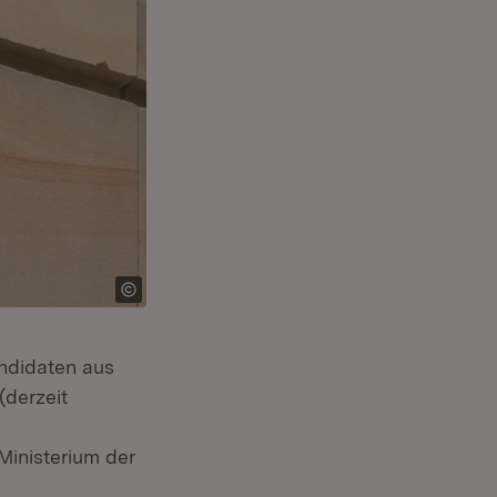
ndidaten aus
derzeit
er)
xtern:
Ministerium der
: