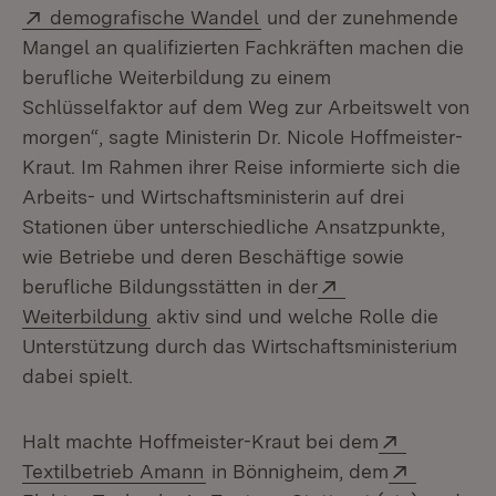
Extern:
(Öffnet in neuem Fenster)
demografische Wandel
und der zunehmende
Mangel an qualifizierten Fachkräften machen die
berufliche Weiterbildung zu einem
Schlüsselfaktor auf dem Weg zur Arbeitswelt von
morgen“, sagte Ministerin Dr. Nicole Hoffmeister-
Kraut. Im Rahmen ihrer Reise informierte sich die
Arbeits- und Wirtschaftsministerin auf drei
Stationen über unterschiedliche Ansatzpunkte,
wie Betriebe und deren Beschäftige sowie
Extern:
berufliche Bildungsstätten in der
(Öffnet in neuem Fenster)
Weiterbildung
aktiv sind und welche Rolle die
Unterstützung durch das Wirtschaftsministerium
dabei spielt.
Extern:
Halt machte Hoffmeister-Kraut bei dem
(Öffnet in neuem Fenster)
Extern:
Textilbetrieb Amann
in Bönnigheim, dem