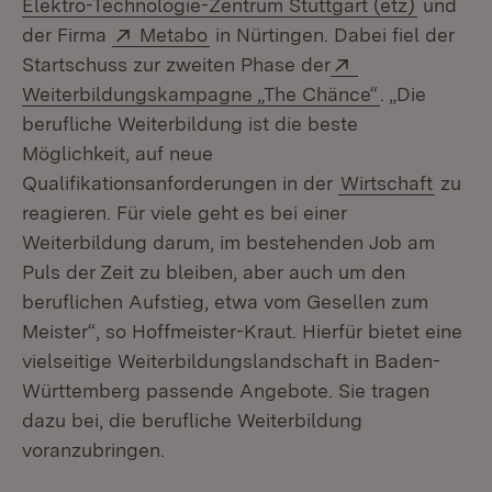
(Öffnet 
Elektro-Technologie-Zentrum Stuttgart (etz)
und
Extern:
(Öffnet in neuem Fenster)
der Firma
Metabo
in Nürtingen. Dabei fiel der
Extern:
Startschuss zur zweiten Phase der
(Öffnet in n
Weiterbildungskampagne „The Chänce“
. „Die
berufliche Weiterbildung ist die beste
Möglichkeit, auf neue
Qualifikationsanforderungen in der
Wirtschaft
zu
reagieren. Für viele geht es bei einer
Weiterbildung darum, im bestehenden Job am
Puls der Zeit zu bleiben, aber auch um den
beruflichen Aufstieg, etwa vom Gesellen zum
Meister“, so Hoffmeister-Kraut. Hierfür bietet eine
vielseitige Weiterbildungslandschaft in Baden-
Württemberg passende Angebote. Sie tragen
dazu bei, die berufliche Weiterbildung
voranzubringen.