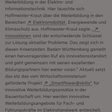
Weiterbildung in der Elektro- und
Informationstechnik. Hier tauschte sich
Hoffmeister-Kraut über die Weiterbildung in den
Extern:
(Öffnet in neuem Fenst
Bereichen
Elektromobilität
, Energiewende und
Exter
Klimaschutz aus. Hoffmeister-Kraut sagte: „
(Öffnet in neuem Fenster)
Innovationen
sind der entscheidende Schlüssel
zur Lösung aktueller Probleme. Das zeigt sich in
diesen Krisenzeiten. Baden-Württemberg genießt
einen hervorragenden Ruf als Innovationsstandort
und geht gemeinsam mit seinen exzellenten
Bildungspartnern hier weiter voran.“ Aktuell setzt
das etz das vom Wirtschaftsministerium
Extern:
(Öffnet i
geförderte Projekt
„SmartPower@skills“
für
innovative Weiterbildungsansätze in der
Bauwirtschaft um. Hier werden innovative
Weiterbildungsangebote für Fach- und
Führungskräfte im Elektrohandwerk entwickelt.