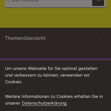
News
Themenübersicht
Social Media
Um unsere Webseite für Sie optimal gestalten
und verbessern zu können, verwenden wir
Facebook
Cookies.
Flickr
Weitere Informationen zu Cookies erhalten Sie in
X / Twitter
unserer
Datenschutzerklärung
.
Youtube