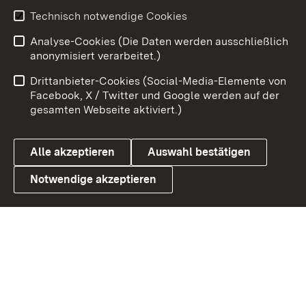
Technisch notwendige Cookies
Zum 
Analyse-Cookies (Die Daten werden ausschließlich
Impressum
Kontakt
anonymisiert verarbeitet.)
Benutzungshinweise
Netiquette
Drittanbieter-Cookies (Social-Media-Elemente von
Barrierefreiheit
Datenschutz
Facebook, X / Twitter und Google werden auf der
gesamten Webseite aktiviert.)
Cookies
Alle akzeptieren
Auswahl bestätigen
Notwendige akzeptieren
Link zum Landesportal