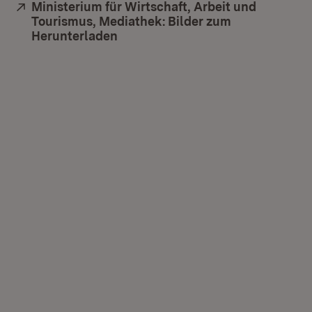
Extern:
Ministerium für Wirtschaft, Arbeit und
Tourismus, Mediathek: Bilder zum
Herunterladen
(Öffnet in neuem Fenster)