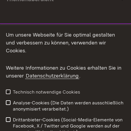
Social Media
Um unsere Webseite für Sie optimal gestalten
und verbessern zu können, verwenden wir
Facebook
Cookies.
Flickr
Weitere Informationen zu Cookies erhalten Sie in
X / Twitter
unserer
Datenschutzerklärung
.
Youtube
Technisch notwendige Cookies
Zum 
Analyse-Cookies (Die Daten werden ausschließlich
Impressum
Kontakt
anonymisiert verarbeitet.)
Benutzungshinweise
Netiquette
Drittanbieter-Cookies (Social-Media-Elemente von
Barrierefreiheit
Datenschutz
Facebook, X / Twitter und Google werden auf der