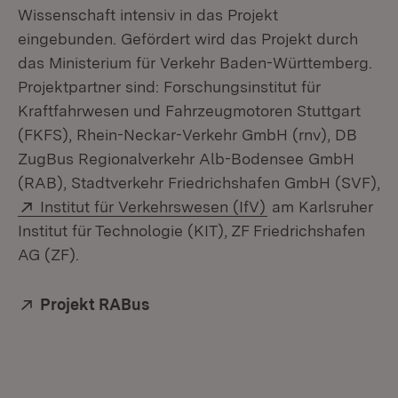
Wissenschaft intensiv in das Projekt
eingebunden. Gefördert wird das Projekt durch
das Ministerium für Verkehr Baden-Württemberg.
Projektpartner sind: Forschungsinstitut für
Kraftfahrwesen und Fahrzeugmotoren Stuttgart
(FKFS), Rhein-Neckar-Verkehr GmbH (rnv), DB
ZugBus Regionalverkehr Alb-Bodensee GmbH
(RAB), Stadtverkehr Friedrichshafen GmbH (SVF),
Extern:
(Öffnet in neuem 
Institut für Verkehrswesen (IfV)
am Karlsruher
Institut für Technologie (KIT), ZF Friedrichshafen
AG (ZF).
Extern:
Projekt RABus
(Öffnet in neuem Fenster)