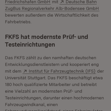
(Öffnet in neuem Fenster)
Extern:
Friedrichshafen GmbH
mit
Deutsche Bahn
(Öffn
ZugBus Regionalverkehr Alb-Bodensee GmbH
bewerten außerdem die Wirtschaftlichkeit des
Fahrbetriebs.
FKFS hat modernste Prüf- und
Testeinrichtungen
Das FKFS zählt zu den namhaften deutschen
Entwicklungsdienstleistern und kooperiert eng
Extern:
(Öffnet
mit dem
Institut für Fahrzeugtechnik (IFS)
der
Universität Stuttgart. Das FKFS beschäftigt etwa
180 hoch qualifizierte Mitarbeiter und betreibt
eine Vielzahl an modernsten Prüf- und
Testeinrichtungen, darunter einen hochmodernen
Fahrzeugwindkanal, einen