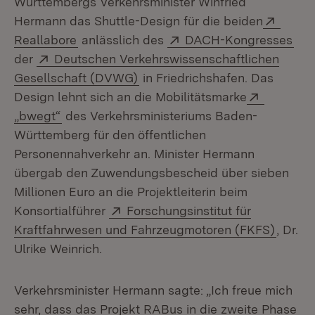
Württembergs Verkehrsminister Winfried
Extern
Hermann das Shuttle-Design für die beiden
(Öffnet in neuem Fenster)
Extern:
(Öf
Reallabore
anlässlich des
DACH-Kongresses
Extern:
der
Deutschen Verkehrswissenschaftlichen
(Öffnet in neuem Fenster)
Gesellschaft (DVWG)
in Friedrichshafen. Das
Extern:
Design lehnt sich an die Mobilitätsmarke
(Öffnet in neuem Fenster)
„bwegt“
des Verkehrsministeriums Baden-
Württemberg für den öffentlichen
Personennahverkehr an. Minister Hermann
übergab den Zuwendungsbescheid über sieben
Millionen Euro an die Projektleiterin beim
Extern:
Konsortialführer
Forschungsinstitut für
(Öffne
Kraftfahrwesen und Fahrzeugmotoren (FKFS)
, Dr.
Ulrike Weinrich.
Verkehrsminister Hermann sagte: „Ich freue mich
sehr, dass das Projekt RABus in die zweite Phase