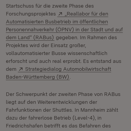
Startschuss für die zweite Phase des
Extern:
Forschungsprojektes
„Reallabor für den
Automatisierten Busbetrieb im öffentlichen
Personennahverkehr (ÖPNV) in der Stadt und auf
(Öffnet in neuem Fenster)
dem Land“ (RABus)
gegeben. Im Rahmen des
Projektes wird der Einsatz großer,
vollautomatisierter Busse wissenschaftlich
erforscht und auch real erprobt. Es entstand aus
Extern:
dem
Strategiedialog Automobilwirtschaft
(Öffnet in neuem Fenster)
Baden-Württemberg (BW)
.
Der Schwerpunkt der zweiten Phase von RABus
liegt auf den Weiterentwicklungen der
Fahrfunktionen der Shuttles. In Mannheim zählt
dazu der fahrerlose Betrieb (Level-4), in
Friedrichshafen betrifft es das Befahren des