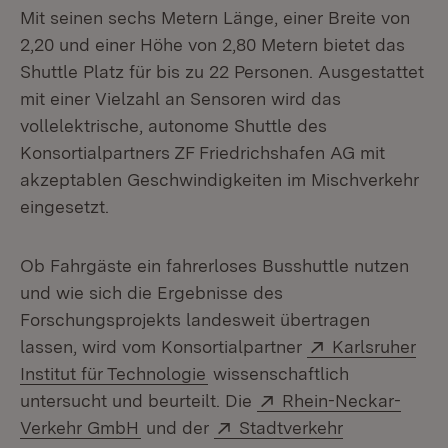
Mit seinen sechs Metern Länge, einer Breite von
2,20 und einer Höhe von 2,80 Metern bietet das
Shuttle Platz für bis zu 22 Personen. Ausgestattet
mit einer Vielzahl an Sensoren wird das
vollelektrische, autonome Shuttle des
Konsortialpartners ZF Friedrichshafen AG mit
akzeptablen Geschwindigkeiten im Mischverkehr
eingesetzt.
Ob Fahrgäste ein fahrerloses Busshuttle nutzen
und wie sich die Ergebnisse des
Forschungsprojekts landesweit übertragen
Extern:
lassen, wird vom Konsortialpartner
Karlsruher
(Öffnet in neuem Fenster)
Institut für Technologie
wissenschaftlich
Extern:
untersucht und beurteilt. Die
Rhein-Neckar-
(Öffnet in neuem Fenster)
Extern:
Verkehr GmbH
und der
Stadtverkehr