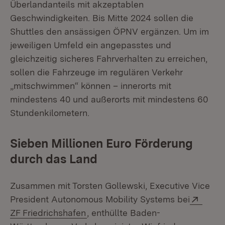
Überlandanteils mit akzeptablen
Geschwindigkeiten. Bis Mitte 2024 sollen die
Shuttles den ansässigen ÖPNV ergänzen. Um im
jeweiligen Umfeld ein angepasstes und
gleichzeitig sicheres Fahrverhalten zu erreichen,
sollen die Fahrzeuge im regulären Verkehr
„mitschwimmen“ können – innerorts mit
mindestens 40 und außerorts mit mindestens 60
Stundenkilometern.
Sieben Millionen Euro Förderung
durch das Land
Zusammen mit Torsten Gollewski, Executive Vice
Exter
President Autonomous Mobility Systems bei
(Öffnet in neuem Fenster)
ZF Friedrichshafen
, enthüllte Baden-