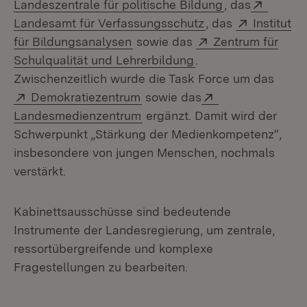
(Öffnet in neu
Extern:
Landeszentrale für politische Bildung
, das
(Öffnet in neuem 
Extern:
Landesamt für Verfassungsschutz
, das
Institut
(Öffnet in neuem Fenster)
Extern:
für Bildungsanalysen
sowie das
Zentrum für
(Öffnet in neuem Fe
Schulqualität und Lehrerbildung
.
Zwischenzeitlich wurde die Task Force um das
Extern:
(Öffnet in neuem Fenster)
Extern:
Demokratiezentrum
sowie das
(Öffnet in neuem Fenster)
Landesmedienzentrum
ergänzt. Damit wird der
Schwerpunkt „Stärkung der Medienkompetenz“,
insbesondere von jungen Menschen, nochmals
verstärkt.
Kabinettsausschüsse sind bedeutende
Instrumente der Landesregierung, um zentrale,
ressortübergreifende und komplexe
Fragestellungen zu bearbeiten.