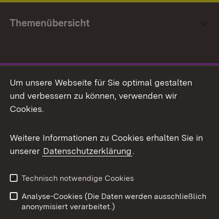
Themenübersicht
Social Media
Um unsere Webseite für Sie optimal gestalten
und verbessern zu können, verwenden wir
Facebook
Cookies.
Flickr
Weitere Informationen zu Cookies erhalten Sie in
X / Twitter
unserer
Datenschutzerklärung
.
Youtube
Technisch notwendige Cookies
Zum 
Analyse-Cookies (Die Daten werden ausschließlich
Impressum
Kontakt
anonymisiert verarbeitet.)
Benutzungshinweise
Netiquette