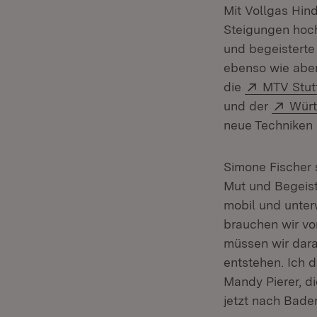
Mit Vollgas Hin
Steigungen hoch
und begeisterte
ebenso wie aben
Extern:
die
MTV Stut
Exte
und der
Würt
neue Techniken 
Simone Fischer 
Mut und Begeist
mobil und unterw
brauchen wir vor
müssen wir dara
entstehen. Ich 
Mandy Pierer, d
jetzt nach Bade