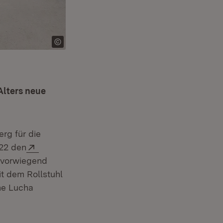
Alters neue
rg für die
Extern:
22 den
, vorwiegend
it dem Rollstuhl
ne Lucha