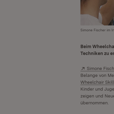
Simone Fischer im In
Beim Wheelchair
Techniken zu e
Extern:
Simone Fisch
Belange von Me
Wheelchair Ski
Kinder und Juge
zeigen und Neue
übernommen.