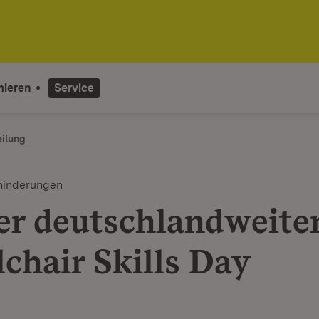
mieren
Service
eilung
hinderungen
er deutschlandweite
chair Skills Day