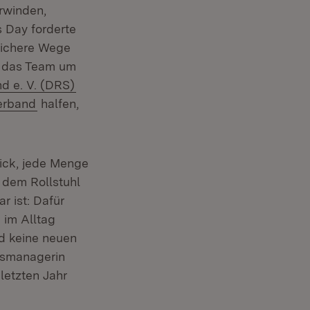
rwinden,
s Day forderte
sichere Wege
d das Team um
(Öffnet in neuem Fenster)
d e. V. (DRS)
(Öffnet in neuem Fenster)
verband
halfen,
hick, jede Menge
 dem Rollstuhl
r ist: Dafür
 im Alltag
d keine neuen
onsmanagerin
letzten Jahr