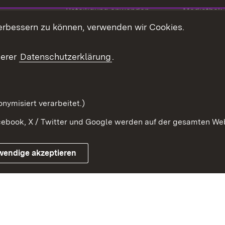
Beteiligung anwenden
Mediathek
erbessern zu können, verwenden wir Cookies.
ragte
Beteiligung stärken
Publikatio
Beteiligung erleben
Glossar
serer
Datenschutzerklärung
.
Beteiligung erforschen
mung
nymisiert verarbeitet.)
ebook, X / Twitter und Google werden auf der gesamten Webs
Impressum
Kontakt
Benutzungshinweise
Netiqu
wendige akzeptieren