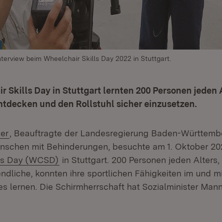
terview beim Wheelchair Skills Day 2022 in Stuttgart.
 Skills Day in Stuttgart lernten 200 Personen jeden 
ntdecken und den Rollstuhl sicher einzusetzen.
(Öffnet in neuem Fenster)
er
, Beauftragte der Landesregierung Baden-Württembe
nschen mit Behinderungen, besuchte am 1. Oktober 20
(Öffnet in neuem Fenster)
lls Day (WCSD)
in Stuttgart. 200 Personen jeden Alters
ndliche, konnten ihre sportlichen Fähigkeiten im und m
s lernen. Die Schirmherrschaft hat Sozialminister Man