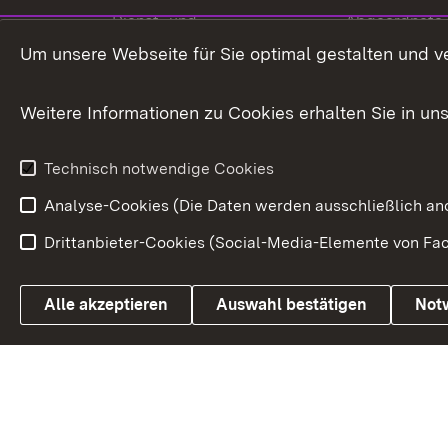
Dienst- und
Abgeordnete
Versorgungsbezüge
Um unsere Webseite für Sie optimal gestalten und v
Bürgerbeauft
Kommunale Verfahren
Petition
Weitere Informationen zu Cookies erhalten Sie in un
Weitere
Volksantrag
Beteiligungsprozesse
Technisch notwendige Cookies
Volksabstim
Analyse-Cookies (Die Daten werden ausschließlich ano
Drittanbieter-Cookies (Social-Media-Elemente von Fac
Link zum Landesportal
Alle akzeptieren
Auswahl bestätigen
Not