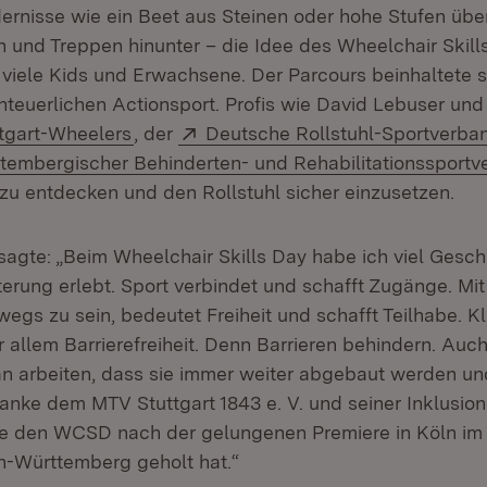
dernisse wie ein Beet aus Steinen oder hohe Stufen übe
 und Treppen hinunter – die Idee des Wheelchair Skill
 viele Kids und Erwachsene. Der Parcours beinhaltete 
teuerlichen Actionsport. Profis wie David Lebuser un
(Öffnet in neuem Fenster)
Extern:
tgart-Wheelers
, der
Deutsche Rollstuhl-Sportverban
rn:
tembergischer Behinderten- und Rehabilitationssport
zu entdecken und den Rollstuhl sicher einzusetzen.
sagte: „Beim Wheelchair Skills Day habe ich viel Gesc
erung erlebt. Sport verbindet und schafft Zugänge. Mit
egs zu sein, bedeutet Freiheit und schafft Teilhabe. Kla
 allem Barrierefreiheit. Denn Barrieren behindern. Auch
n arbeiten, dass sie immer weiter abgebaut werden un
danke dem MTV Stuttgart 1843 e. V. und seiner Inklusi
ie den WCSD nach der gelungenen Premiere in Köln im 
n-Württemberg geholt hat.“