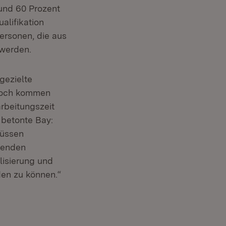
und 60 Prozent
alifikation
ersonen, die aus
 werden.
gezielte
nnoch kommen
rbeitungszeit
uem Fenster)
g betonte Bay:
müssen
fenden
lisierung und
en zu können.“