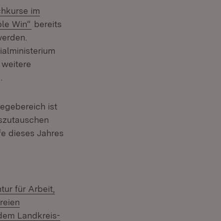
chkurse im
ple Win“
bereits
werden.
alministerium
 weitere
.
egebereich ist
uszutauschen
fe dieses Jahres
ur für Arbeit,
reien
dem Landkreis-