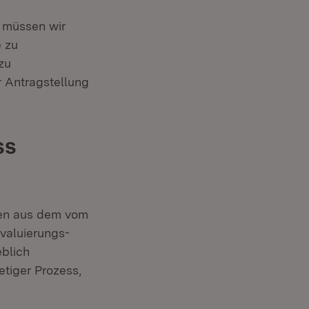
r müssen wir
e zu
zu
er Antragstellung
ss
men aus dem vom
valuierungs-
blich
etiger Prozess,