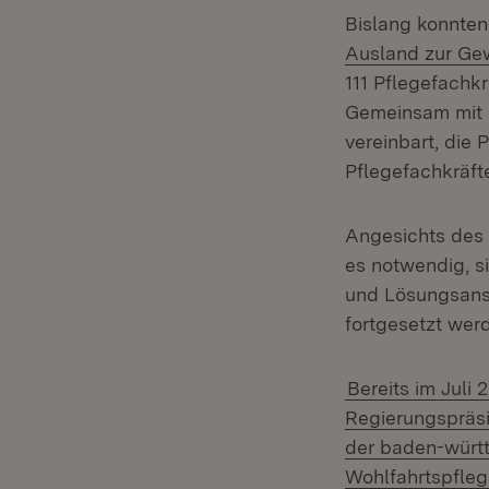
Bislang konnte
Ausland zur Gew
111 Pflegefachk
Gemeinsam mit d
vereinbart, die 
Pflegefachkräft
Angesichts des 
es notwendig, s
und Lösungsansä
fortgesetzt wer
Bereits im Juli 
Regierungspräsi
der baden-württ
Wohlfahrtspfle