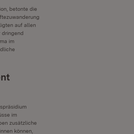
ion, betonte die
räftezuwanderung
ligten auf allen
r dringend
ema im
dliche
nt
spräsidium
üsse im
ben zusätzliche
winnen können,