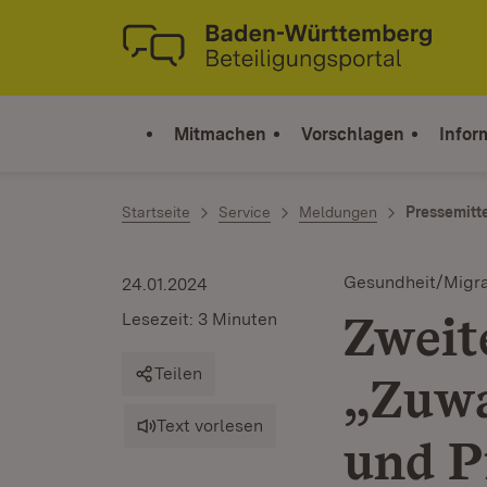
Zum Inhalt springen
Link zur Startseite
Mitmachen
Vorschlagen
Infor
Startseite
Service
Meldungen
Pressemitt
Gesundheit/Migra
24.01.2024
Zweit
Lesezeit: 3 Minuten
Teilen
„Zuwa
Text vorlesen
und P