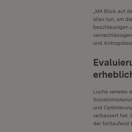
„Mit Blick auf 
alles tun, um d
beschleunigen u
vernachlässigen.
und Antragsbear
Evaluier
erheblic
Lucha verwies 
Sozialministeri
und Optimierung
verbessert hat. 
der fortlaufend