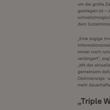
um die große Za
gestiegen ist –
schnellstmöglic
dem Sozialminis
„Eine zügige An
Informationsma
immer noch rund
verlängert“, sa
„Mit der aktuell
gemeinsam dafür
Optimierungs- u
mehr dauerhafte
„Triple 