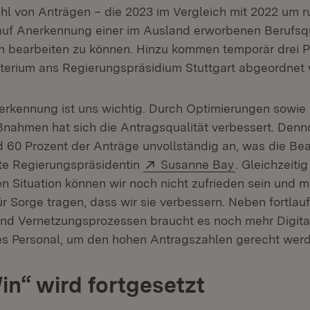
hl von Anträgen – die 2023 im Vergleich mit 2022 um r
 auf Anerkennung einer im Ausland erworbenen Berufsqu
h bearbeiten zu können. Hinzu kommen temporär drei P
terium ans Regierungspräsidium Stuttgart abgeordnet
erkennung ist uns wichtig. Durch Optimierungen sowie 
ßnahmen hat sich die Antragsqualität verbessert. De
 60 Prozent der Anträge unvollständig an, was die Bea
Extern:
(Öffnet in ne
gte Regierungspräsidentin
Susanne Bay
. Gleichzeiti
en Situation können wir noch nicht zufrieden sein und 
 Sorge tragen, dass wir sie verbessern. Neben fortlau
nd Vernetzungsprozessen braucht es noch mehr Digita
s Personal, um den hohen Antragszahlen gerecht werd
Win“ wird fortgesetzt