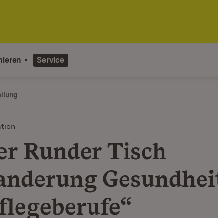
mieren
Service
eilung
tion
er Runder Tisch
nderung Gesundhei
flegeberufe“