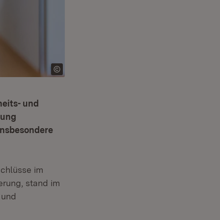
eits- und
nung
 insbesondere
schlüsse im
erung, stand im
 und