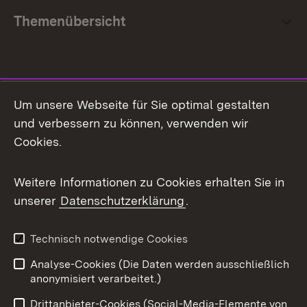
Themenübersicht
Social Media
Um unsere Webseite für Sie optimal gestalten
und verbessern zu können, verwenden wir
Facebook
Cookies.
Flickr
Weitere Informationen zu Cookies erhalten Sie in
X / Twitter
unserer
Datenschutzerklärung
.
Youtube
Technisch notwendige Cookies
Zum 
Analyse-Cookies (Die Daten werden ausschließlich
Impressum
Kontakt
anonymisiert verarbeitet.)
Benutzungshinweise
Netiquette
Drittanbieter-Cookies (Social-Media-Elemente von