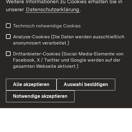
Weitere Informationen zu Cookies erhalten Sie in
X / Twitter
unserer
Datenschutzerklärung
.
Youtube
Technisch notwendige Cookies
Zum 
Analyse-Cookies (Die Daten werden ausschließlich
Impressum
Kontakt
anonymisiert verarbeitet.)
Benutzungshinweise
Netiquette
Drittanbieter-Cookies (Social-Media-Elemente von
Barrierefreiheit
Datenschutz
Facebook, X / Twitter und Google werden auf der
gesamten Webseite aktiviert.)
Cookies
Alle akzeptieren
Auswahl bestätigen
Notwendige akzeptieren
Link zum Landesportal