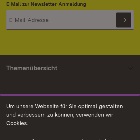
E-Mail zur Newsletter-Anmeldung
News
Themenübersicht
Social Media
Um unsere Webseite für Sie optimal gestalten
und verbessern zu können, verwenden wir
Facebook
Cookies.
Flickr