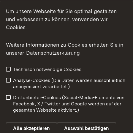
Social Media
Um unsere Webseite für Sie optimal gestalten
und verbessern zu können, verwenden wir
Facebook
Cookies.
Flickr
Weitere Informationen zu Cookies erhalten Sie in
X / Twitter
unserer
Datenschutzerklärung
.
Youtube
Technisch notwendige Cookies
Zum 
Analyse-Cookies (Die Daten werden ausschließlich
Impressum
Kontakt
anonymisiert verarbeitet.)
Benutzungshinweise
Netiquette
Drittanbieter-Cookies (Social-Media-Elemente von
Barrierefreiheit
Datenschutz
Facebook, X / Twitter und Google werden auf der
gesamten Webseite aktiviert.)
Cookies
Alle akzeptieren
Auswahl bestätigen