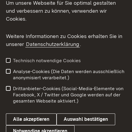
Um unsere Webseite für Sie optimal gestalten
und verbessern zu können, verwenden wir
Facebook
Cookies.
Flickr
Weitere Informationen zu Cookies erhalten Sie in
X / Twitter
unserer
Datenschutzerklärung
.
Youtube
Technisch notwendige Cookies
Zum 
Analyse-Cookies (Die Daten werden ausschließlich
Impressum
Kontakt
anonymisiert verarbeitet.)
Benutzungshinweise
Netiquette
Drittanbieter-Cookies (Social-Media-Elemente von
Barrierefreiheit
Datenschutz
Facebook, X / Twitter und Google werden auf der
gesamten Webseite aktiviert.)
Cookies
Alle akzeptieren
Auswahl bestätigen
Notwendige akzeptieren