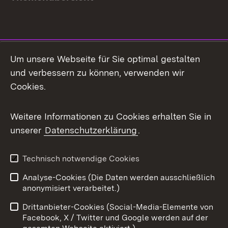
Social Media
Um unsere Webseite für Sie optimal gestalten
und verbessern zu können, verwenden wir
Facebook
Cookies.
Flickr
Weitere Informationen zu Cookies erhalten Sie in
X / Twitter
unserer
Datenschutzerklärung
.
Youtube
Technisch notwendige Cookies
Zum 
Analyse-Cookies (Die Daten werden ausschließlich
Impressum
Kontakt
anonymisiert verarbeitet.)
Benutzungshinweise
Netiquette
Drittanbieter-Cookies (Social-Media-Elemente von
Barrierefreiheit
Datenschutz
Facebook, X / Twitter und Google werden auf der