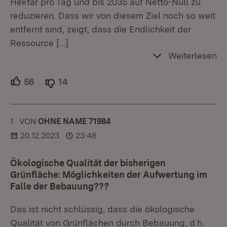
Hektar pro Tag und bis 2035 auf Netto-Null zu
reduzieren. Dass wir von diesem Ziel noch so weit
entfernt sind, zeigt, dass die Endlichkeit der
Ressource
[…]
Weiterlesen
56
Unterstützer.
14
Ablehner.
1.
KOMMENTAR
VON
:
OHNE NAME 71984
20.12.2023
23:48
Ökologische Qualität der bisherigen
Grünfläche: Möglichkeiten der Aufwertung im
Falle der Bebauung???
Das ist nicht schlüssig, dass die ökologische
Qualität von Grünflächen durch Bebauung, d.h.