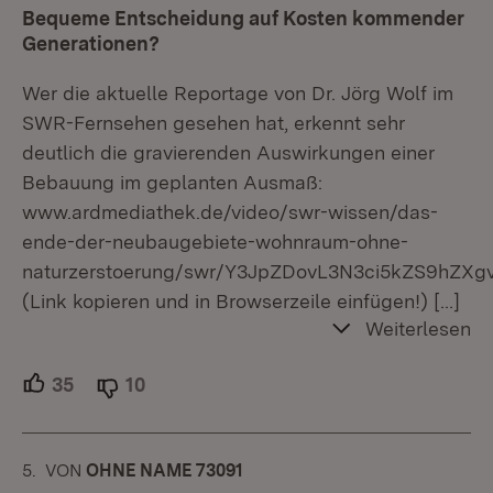
Bequeme Entscheidung auf Kosten kommender
Generationen?
Wer die aktuelle Reportage von Dr. Jörg Wolf im
SWR-Fernsehen gesehen hat, erkennt sehr
deutlich die gravierenden Auswirkungen einer
Bebauung im geplanten Ausmaß:
www.ardmediathek.de/video/swr-wissen/das-
ende-der-neubaugebiete-wohnraum-ohne-
naturzerstoerung/swr/Y3JpZDovL3N3ci5kZS9hZXg
(Link kopieren und in Browserzeile einfügen!)
[…]
Weiterlesen
35
Unterstützer.
10
Ablehner.
5.
KOMMENTAR
VON
:
OHNE NAME 73091