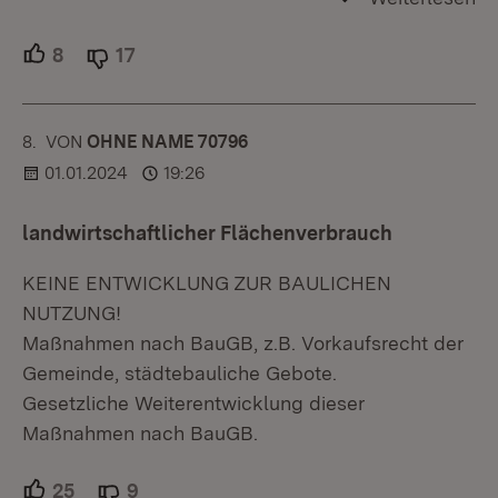
8
Unterstützer.
17
Ablehner.
8.
KOMMENTAR
VON
:
OHNE NAME 70796
01.01.2024
19:26
landwirtschaftlicher Flächenverbrauch
KEINE ENTWICKLUNG ZUR BAULICHEN
NUTZUNG!
Maßnahmen nach BauGB, z.B. Vorkaufsrecht der
Gemeinde, städtebauliche Gebote.
Gesetzliche Weiterentwicklung dieser
Maßnahmen nach BauGB.
25
Unterstützer.
9
Ablehner.