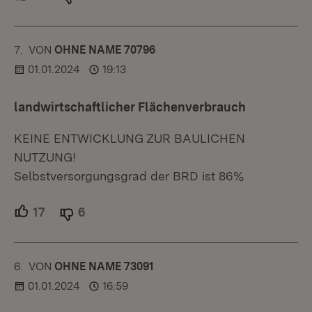
7.
KOMMENTAR
VON
:
OHNE NAME 70796
01.01.2024
19:13
landwirtschaftlicher Flächenverbrauch
KEINE ENTWICKLUNG ZUR BAULICHEN
NUTZUNG!
Selbstversorgungsgrad der BRD ist 86%
17
Unterstützer.
6
Ablehner.
6.
KOMMENTAR
VON
:
OHNE NAME 73091
01.01.2024
16:59