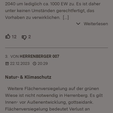
2040 um lediglich ca. 1000 EW zu. Es ist daher
unter keinen Umständen gerechtfertigt, das
Vorhaben zu verwirklichen.
[…]
Weiterlesen
12
Unterstützer.
2
Ablehner.
3.
KOMMENTAR
VON
:
HERRENBERGER 007
22.12.2023
20:29
Natur- & Klimaschutz
Weitere Flächenversiegelung auf der grünen
Wiese ist nicht notwendig in Herrenberg. Es gilt
Innen- vor Außenentwicklung, gottseidank.
Flächenversiegelung bedeutet Verlust an