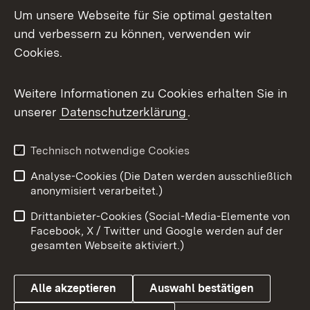
Um unsere Webseite für Sie optimal gestalten
und verbessern zu können, verwenden wir
Facebook
Cookies.
Flickr
Weitere Informationen zu Cookies erhalten Sie in
X / Twitter
unserer
Datenschutzerklärung
.
Youtube
Technisch notwendige Cookies
Zum 
Analyse-Cookies (Die Daten werden ausschließlich
Impressum
Kontakt
anonymisiert verarbeitet.)
Benutzungshinweise
Netiquette
Drittanbieter-Cookies (Social-Media-Elemente von
Barrierefreiheit
Datenschutz
Facebook, X / Twitter und Google werden auf der
gesamten Webseite aktiviert.)
Cookies
Alle akzeptieren
Auswahl bestätigen