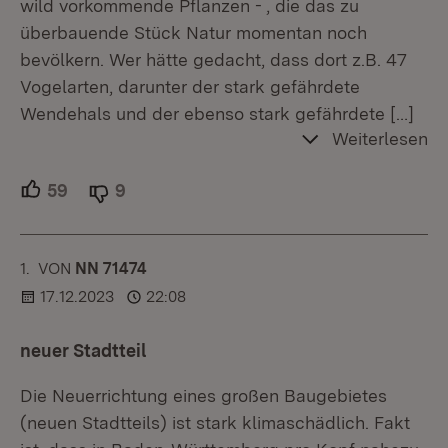
wild vorkommende Pflanzen - , die das zu
überbauende Stück Natur momentan noch
bevölkern. Wer hätte gedacht, dass dort z.B. 47
Vogelarten, darunter der stark gefährdete
Wendehals und der ebenso stark gefährdete
[…]
Weiterlesen
59
Unterstützer.
9
Ablehner.
1.
KOMMENTAR
VON
:
NN 71474
17.12.2023
22:08
neuer Stadtteil
Die Neuerrichtung eines großen Baugebietes
(neuen Stadtteils) ist stark klimaschädlich. Fakt