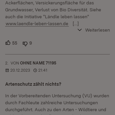
Ackerflächen, Versickerungsfläche für das
Grundwasser, Verlust von Bio Diversität. Siehe
auch die Initiative "Ländle leben lassen"
www.laendle-leben-lassen.de
[…]
Weiterlesen
55
Unterstützer.
9
Ablehner.
2.
KOMMENTAR
VON
:
OHNE NAME 71195
20.12.2023
21:41
Artenschutz zählt nichts?
In der Vorbereitenden Untersuchung (VU) wurden
durch Fachleute zahlreiche Untersuchungen
durchgeführt. Auch zu den Arten - Wildtiere und