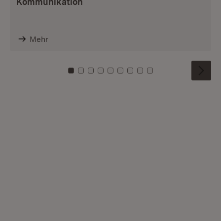
Kommunikation
Mehr
Zu Kachel: 0
Zu Kachel: 1
Zu Kachel: 2
Zu Kachel: 3
Zu Kachel: 4
Zu Kachel: 5
Zu Kachel: 6
Zu Kachel: 7
Zu Kachel: 8