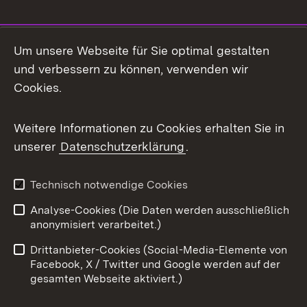
Social Media
Um unsere Webseite für Sie optimal gestalten
und verbessern zu können, verwenden wir
Facebook
Cookies.
Flickr
Weitere Informationen zu Cookies erhalten Sie in
X / Twitter
unserer
Datenschutzerklärung
.
Youtube
Technisch notwendige Cookies
Zum 
Analyse-Cookies (Die Daten werden ausschließlich
Impressum
Kontakt
anonymisiert verarbeitet.)
Benutzungshinweise
Netiquette
Drittanbieter-Cookies (Social-Media-Elemente von
Barrierefreiheit
Datenschutz
Facebook, X / Twitter und Google werden auf der
gesamten Webseite aktiviert.)
Cookies