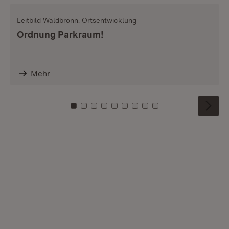
Leitbild Waldbronn: Ortsentwicklung
Ordnung Parkraum!
Mehr
Zu Kachel: 0
Zu Kachel: 1
Zu Kachel: 2
Zu Kachel: 3
Zu Kachel: 4
Zu Kachel: 5
Zu Kachel: 6
Zu Kachel: 7
Zu Kachel: 8