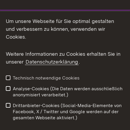
Social Media
Um unsere Webseite für Sie optimal gestalten
und verbessern zu können, verwenden wir
Facebook
Cookies.
Flickr
Weitere Informationen zu Cookies erhalten Sie in
X / Twitter
unserer
Datenschutzerklärung
.
Youtube
Technisch notwendige Cookies
Zum 
Analyse-Cookies (Die Daten werden ausschließlich
Impressum
Kontakt
anonymisiert verarbeitet.)
Benutzungshinweise
Netiquette
Drittanbieter-Cookies (Social-Media-Elemente von
Barrierefreiheit
Datenschutz
Facebook, X / Twitter und Google werden auf der
gesamten Webseite aktiviert.)
Cookies