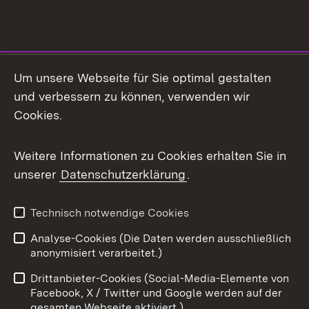
Social Media
Um unsere Webseite für Sie optimal gestalten
und verbessern zu können, verwenden wir
Facebook
Cookies.
Flickr
Weitere Informationen zu Cookies erhalten Sie in
X / Twitter
unserer
Datenschutzerklärung
.
Youtube
Technisch notwendige Cookies
Zum 
Analyse-Cookies (Die Daten werden ausschließlich
Impressum
Kontakt
anonymisiert verarbeitet.)
Benutzungshinweise
Netiquette
Drittanbieter-Cookies (Social-Media-Elemente von
Barrierefreiheit
Datenschutz
Facebook, X / Twitter und Google werden auf der
gesamten Webseite aktiviert.)
Cookies