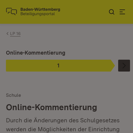
Zum Inhalt springen
Link zur Startseite
LP 16
Ist ausgewählt.
Online-Kommentierung
1
Phase
:
Schule
Online-Kommentierung
Durch die Änderungen des Schulgesetzes
werden die Möglichkeiten der Einrichtung